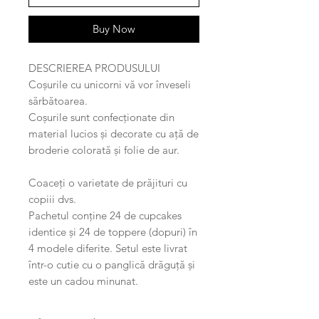
Buy Now
DESCRIEREA PRODUSULUI
Coșurile cu unicorni vă vor înveseli
sărbătoarea.
Coșurile sunt confecționate din
material lucios și decorate cu ață de
broderie colorată și folie de aur.
Coaceți o varietate de prăjituri cu
copiii dvs.
Pachetul conține 24 de cupcakes
identice și 24 de toppere (dopuri) în
4 modele diferite. Setul este livrat
într-o cutie cu o panglică drăguță și
este un cadou minunat.