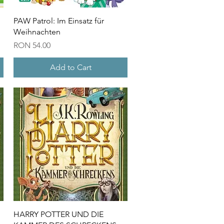
Quick View
PAW Patrol: Im Einsatz für
Weihnachten
Price
RON 54.00
Add to Cart
Quick View
HARRY POTTER UND DIE