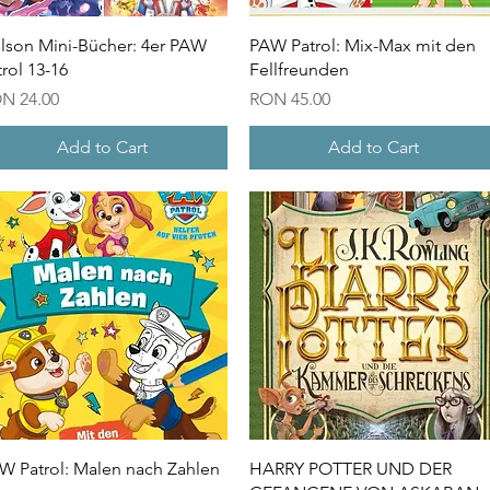
Quick View
Quick View
lson Mini-Bücher: 4er PAW
PAW Patrol: Mix-Max mit den
trol 13-16
Fellfreunden
ice
Price
N 24.00
RON 45.00
Add to Cart
Add to Cart
Quick View
Quick View
W Patrol: Malen nach Zahlen
HARRY POTTER UND DER