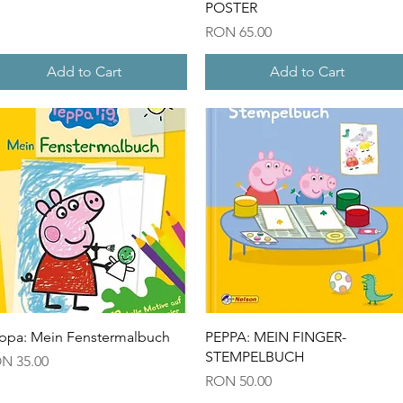
POSTER
Price
RON 65.00
Add to Cart
Add to Cart
Quick View
Quick View
ppa: Mein Fenstermalbuch
PEPPA: MEIN FINGER-
STEMPELBUCH
ice
N 35.00
Price
RON 50.00