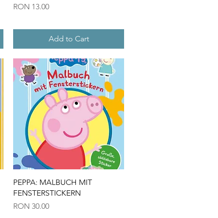
Price
RON 13.00
Add to Cart
Quick View
PEPPA: MALBUCH MIT
FENSTERSTICKERN
Price
RON 30.00