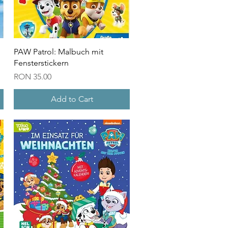
Quick View
PAW Patrol: Malbuch mit
Fensterstickern
Price
RON 35.00
Add to Cart