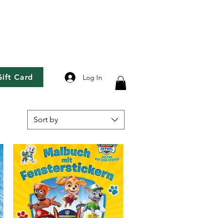
Gift Card
Log In
Sort by