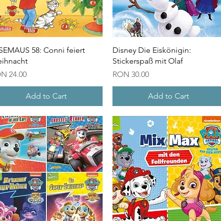
Quick View
Quick View
SEMAUS 58: Conni feiert
Disney Die Eiskönigin:
ihnacht
Stickerspaß mit Olaf
ice
Price
N 24.00
RON 30.00
Add to Cart
Add to Cart