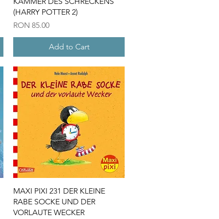
KAMMER DES SCHRECKENS
(HARRY POTTER 2)
Price
RON 85.00
Add to Cart
Quick View
MAXI PIXI 231 DER KLEINE
RABE SOCKE UND DER
VORLAUTE WECKER