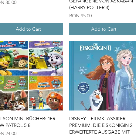
GEFANGENE VON ASKABAN
ice
N 30.00
(HARRY POTTER 3)
Price
RON 95.00
Add to Cart
Add to Cart
Quick View
Quick View
LSON MINI-BÜCHER: 4ER
DISNEY – FILMKLASSIKER
W PATROL 5-8
PREMIUM: DIE EISKÖNIGIN 2 –
ERWEITERTE AUSGABE MIT
ice
N 24.00