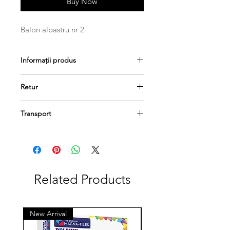
Buy Now
Balon albastru nr 2
Informații produs
Retur
Greutate produs: 0,05 kg
Produsele se pot returna în termen
Transport
de 14 de zile, dacă păstrați etichetele
și ambalajele lor originale și achitați
Comanda dumneavoastră va fi livrată
taxa de livrare..
în termen de 1-3 zile lucrătoare.
Related Products
New Arrival
New Arrival