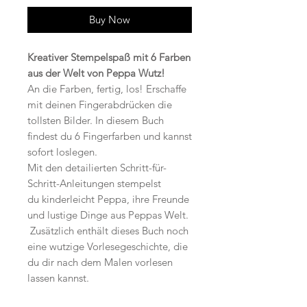
Buy Now
Kreativer Stempelspaß mit 6 Farben
aus der Welt von Peppa Wutz!
An die Farben, fertig, los! Erschaffe
mit deinen Fingerabdrücken die
tollsten Bilder. In diesem Buch
findest du 6 Fingerfarben und kannst
sofort loslegen.
Mit den detailierten Schritt-für-
Schritt-Anleitungen stempelst
du kinderleicht Peppa, ihre Freunde
und lustige Dinge aus Peppas Welt.
Zusätzlich enthält dieses Buch noch
eine wutzige Vorlesegeschichte, die
du dir nach dem Malen vorlesen
lassen kannst.