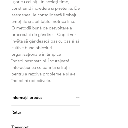
ușor cu ceilalți, în același timp,
construind încredere și prietenie. De
asemenea, le consolidează limbajul,
emoțiile și abilitățile motrice fine.
O metodă bună de dezvoltare a
procesului de gândire – Copiii vor
învăța să gândească pas cu pas și să
cultive bune obiceiuri
organizaționale în timp ce
îndeplinesc sarcini. Încurajează
interacțiunea cu părinții și frații
pentru a rezolva problemele și a-și
îndeplini obiectivele.
Informații produs
Retur
Produsele se pot returna în termen
Transport