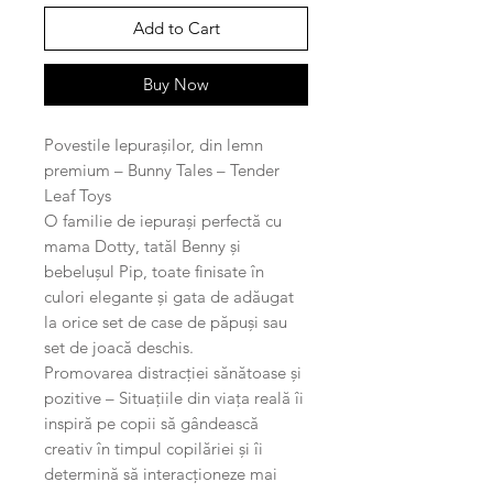
Add to Cart
Buy Now
Povestile Iepurașilor, din lemn
premium – Bunny Tales – Tender
Leaf Toys
O familie de iepurași perfectă cu
mama Dotty, tatăl Benny și
bebelușul Pip, toate finisate în
culori elegante și gata de adăugat
la orice set de case de păpuși sau
set de joacă deschis.
Promovarea distracției sănătoase și
pozitive – Situațiile din viața reală îi
inspiră pe copii să gândească
creativ în timpul copilăriei și îi
determină să interacționeze mai