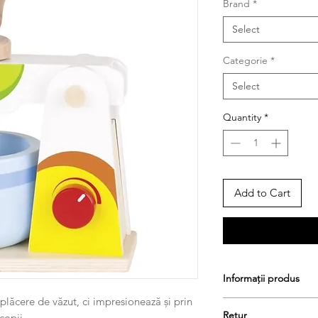
Brand
*
Select
Categorie
*
Select
Quantity
*
Add to Cart
Informații produs
plăcere de văzut, ci impresionează și prin
Mărime: 20 x 11,8 x 2
Retur
 copii.