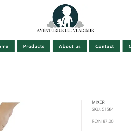
ome
Products
About us
Contact
MIXER
SKU: 51584
Price
RON 87.00