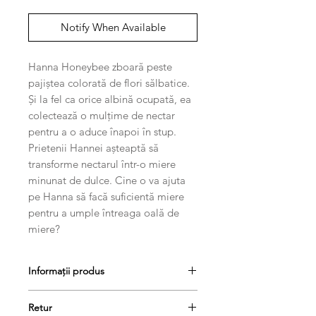
Notify When Available
Hanna Honeybee zboară peste
pajiștea colorată de flori sălbatice.
Și la fel ca orice albină ocupată, ea
colectează o mulțime de nectar
pentru a o aduce înapoi în stup.
Prietenii Hannei așteaptă să
transforme nectarul într-o miere
minunat de dulce. Cine o va ajuta
pe Hanna să facă suficientă miere
pentru a umple întreaga oală de
miere?
Informații produs
Conținut
: 1 stup inserare și fundul
Retur
cutiei), 1 Hanna Honeybee, 10 plăci