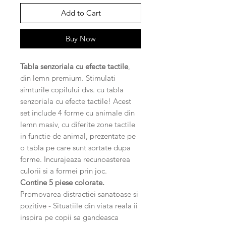
Add to Cart
Buy Now
Tabla senzoriala cu efecte tactile
,
din lemn premium. Stimulati
simturile copilului dvs. cu tabla
senzoriala cu efecte tactile! Acest
set include 4 forme cu animale din
lemn masiv, cu diferite zone tactile
in functie de animal, prezentate pe
o tabla pe care sunt sortate dupa
forme. Incurajeaza recunoasterea
culorii si a formei prin joc.
Contine 5 piese colorate.
Promovarea distractiei sanatoase si
pozitive - Situatiile din viata reala ii
inspira pe copii sa gandeasca