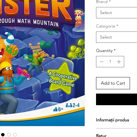
Brand
*
Select
Categorie
*
Select
Quantity
*
Add to Cart
Informații produs
Varsta recomandata: 
Retur