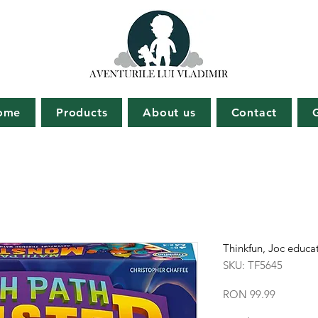
ome
Products
About us
Contact
Thinkfun, Joc educa
SKU: TF5645
Price
RON 99.99