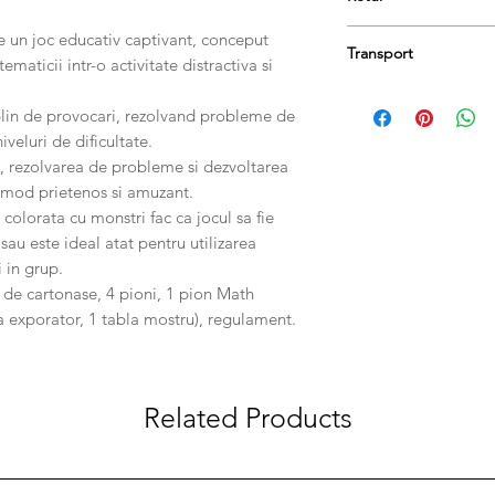
Contine: tabla de joc,
1 pion Math Monster, 
Produsele se pot retu
e un joc educativ captivant, conceput
exporator, 1 tabla mo
Transport
păstrați etichetele și 
maticii intr-o activitate distractiva si
taxa de livrare.
Livrarea se va face în 
plin de provocari, rezolvand probleme de
veluri de dificultate.
, rezolvarea de probleme si dezvoltarea
un mod prietenos si amuzant.
colorata cu monstri fac ca jocul sa fie
 sau este ideal atat pentru utilizarea
i in grup.
2 de cartonase, 4 pioni, 1 pion Math
la exporator, 1 tabla mostru), regulament.
Related Products