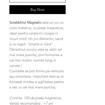
Buy Now
Scrabblino Magnetic
este un joc cu
cutie metalica, cu piese magnetice,
ideal pentru calatorii(
incape in
locuri mici
). Un joc distractiv, rapid
si cu reguli
"simple si clare"
.
Obiectivul jocului este sa obtii cel
mai mare punctaj, prin formarea a
cat mai multor cuvinte lungi si
variate !
Cuvintele se pot forma pe verticala
sau orizontala, important este sa iti
folosesti mintea si agilitatea pentru
a iesi cu cel mai mare punctaj.
Contine: 120 de piese magnetice,
Varsta recomandata : +7 ani