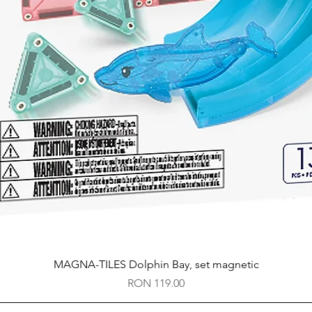
Quick View
MAGNA-TILES Dolphin Bay, set magnetic
Price
RON 119.00