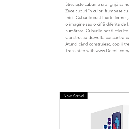
Stivuiește cuburile și ai grijă să n
Zece cuburi în culori frumoase cu
mici. Cuburile sunt foarte ferme ș
o imagine sau o cifră diferită de l
numărare. Cuburile pot fi stivuit
Construcția dezvoltă concentrarea 
Atunci când construiesc, copiii tr
Translated with www.DeepL.com/Tr
New Arrival