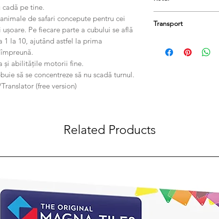
Dimensiuni: 14cm x 
u cadă pe tine.
Greutate produs: 1,2
Produsele se pot retu
 animale de safari concepute pentru cei
Transport
păstrați etichetele și 
i ușoare. Pe fiecare parte a cubului se află
taxa de livrare.
a 1 la 10, ajutând astfel la prima
Comanda dumneavoastr
e împreună.
zile lucrătoare.
și abilitățile motorii fine.
ebuie să se concentreze să nu scadă turnul.
anslator (free version)
Related Products