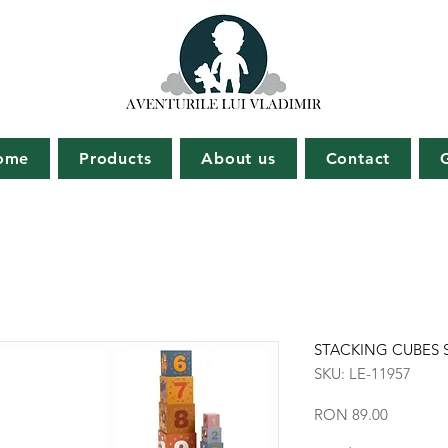
ome
Products
About us
Contact
STACKING CUBES 
SKU: LE-11957
Price
RON 89.00