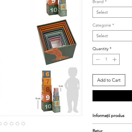
Brand
*
Select
Categorie
*
Select
Quantity
*
Add to Cart
Informații produs
Cod produs: LE-1195
Retur