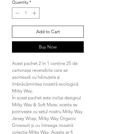
Quantity
*
Add to Cart
Buy Now
Acest pachet 2 în 1 conține 25 de
cartonașe reversibile care se
asortează cu hăinuțele și
îmbrăcămintea noastră ecologică
Milky Way.
În acest pachet este inclus designul
Milky Way & Soft Moss; acesta se
potrivește cu setul nostru Milky Way
Jersey Wrap, Milky Way Organic
Growsuit și cu întreaga noastră
colecție Milky Way. Acesta ar fi