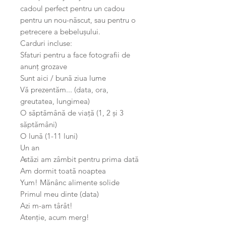
cadoul perfect pentru un cadou
pentru un nou-născut, sau pentru o
petrecere a bebelușului.
Carduri incluse:
Sfaturi pentru a face fotografii de
anunț grozave
Sunt aici / bună ziua lume
Vă prezentăm... (data, ora,
greutatea, lungimea)
O săptămână de viață (1, 2 și 3
săptămâni)
O lună (1-11 luni)
Un an
Astăzi am zâmbit pentru prima dată
Am dormit toată noaptea
Yum! Mănânc alimente solide
Primul meu dinte (data)
Azi m-am târât!
Atenție, acum merg!