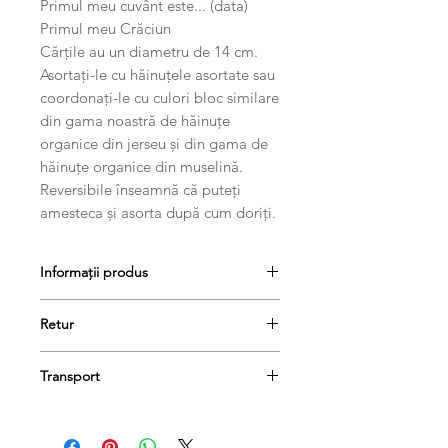
Primul meu cuvânt este... (data)
Primul meu Crăciun
Cărțile au un diametru de 14 cm.
Asortați-le cu hăinuțele asortate sau
coordonați-le cu culori bloc similare
din gama noastră de hăinuțe
organice din jerseu și din gama de
hăinuțe organice din muselină.
Reversibile înseamnă că puteți
amesteca și asorta după cum doriți.
Informații produs
Retur
Produsele se pot returna în termen
Transport
de 14 de zile, dacă păstrați etichetele
și ambalajele lor originale.
Comanda dumneavoastră va fi livrată
în termen de 1-3 zile lucrătoare.