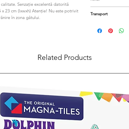
 calitate. Senzație excelentă datorită
Produsele se pot retu
 x 23 cm (lxwxh) Atenție! Nu este potrivit
Transport
păstrați etichetele și 
rănire în zona gâtului.
taxa de livrare.
Comanda dumneavoastr
zile lucrătoare.
Related Products