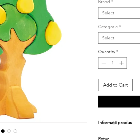
Brand
*
Select
Categorie
*
Select
Quantity
*
Add to Cart
Informații produs
523091
Retur