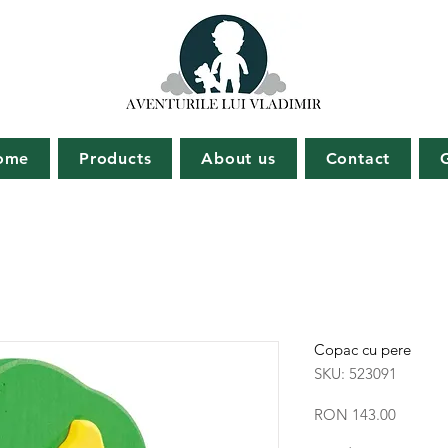
ome
Products
About us
Contact
Copac cu pere
SKU: 523091
Price
RON 143.00