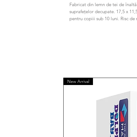
Fabricat din lemn de tei de înaltă
suprafețelor decupate. 17,5 x 11,5
pentru copiii sub 10 luni. Risc de 
New Arrival