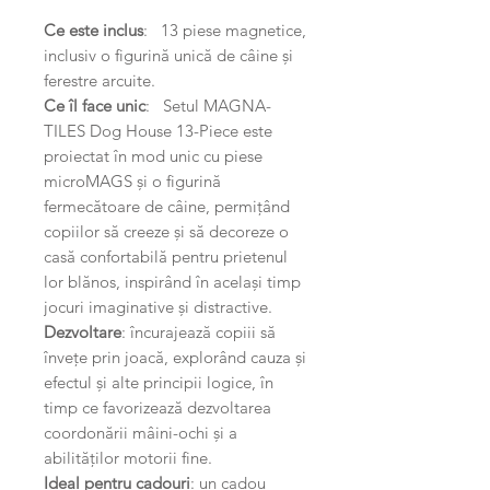
Ce este inclus
: 13 piese magnetice,
inclusiv o figurină unică de câine și
ferestre arcuite.
Ce îl face unic
: Setul MAGNA-
TILES Dog House 13-Piece este
proiectat în mod unic cu piese
microMAGS și o figurină
fermecătoare de câine, permițând
copiilor să creeze și să decoreze o
casă confortabilă pentru prietenul
lor blănos, inspirând în același timp
jocuri imaginative și distractive.
Dezvoltare
: încurajează copiii să
învețe prin joacă, explorând cauza și
efectul și alte principii logice, în
timp ce favorizează dezvoltarea
coordonării mâini-ochi și a
abilităților motorii fine.
Ideal pentru cadouri
: un cadou