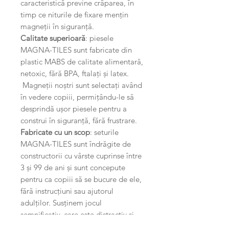
caracteristică previne crăparea, în
timp ce niturile de fixare mențin
magneții în siguranță.
Calitate superioară
: piesele
MAGNA-TILES sunt fabricate din
plastic MABS de calitate alimentară,
netoxic, fără BPA, ftalați și latex.
Magneții noștri sunt selectați având
în vedere copiii, permițându-le să
desprindă ușor piesele pentru a
construi în siguranță, fără frustrare.
Fabricate cu un scop
: seturile
MAGNA-TILES sunt îndrăgite de
constructorii cu vârste cuprinse între
3 și 99 de ani și sunt concepute
pentru ca copiii să se bucure de ele,
fără instrucțiuni sau ajutorul
adulților. Susținem jocul
semnificativ, care este distractiv și
captivant, bazat pe experiență,