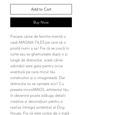
Add to Cart
Buy Now
Fiecare câine de familie merită o
casă MAGNA-TILES pe care să o
poată numi a sa! Fie că se joacă în
curte sau se ghemuiește după o zi
lungă de distracție, acest câine
adorabil este gata pentru orice
aventură pe care micul tău
constructor și-o imaginează. Dar
distracția nu se oprește aici! Cu
piesele microMAGS, arhitectul tău
în devenire poate adăuga detalii
creative și decorațiuni pentru a
realiza întregul potențial al Dog
House. Fie că este vorba de o țiglă