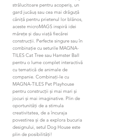
strălucitoare pentru acoperiș, un
gard jucăuș sau cea mai drăguță
căniță pentru prietenul lor blănos,
aceste microMAGS inspiră idei
mărețe și dau viață fiecărei
construcții. Perfecte singure sau în
combinație cu seturile MAGNA-
TILES Cat Tree sau Hamster Ball
pentru o lume complet interactivă
cu tematică de animale de
companie. Combinați-le cu
MAGNA-TILES Pet Playhouse
pentru construcții și mai mari și
jocuri și mai imaginative. Plin de
oportunități de a stimula
creativitatea, de a încuraja
povestirea și de a explora bucuria
designului, setul Dog House este
plin de posibilități!