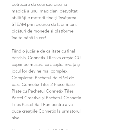
petrecere de ceai sau piscina
magică a unui magician; dezvoltați
abilitățile motorii fine și învățarea
STEAM prin crearea de labirinturi,
picături de monede și platforme
înalte până la cer!
Fiind o jucărie de calitate cu final
deschis, Connetix Tiles va crește CU
copiii pe măsură ce aceștia învață și
jocul lor devine mai complex.
Completați Pachetul de plăci de
bază Connetix Tiles 2 Piece Base
Plate cu Pachetul Connetix Tiles
Pastel Creative și Pachetul Connetix
Tiles Pastel Ball Run pentru a vă
duce creațiile Connetix la următorul
nivel.