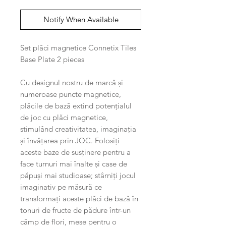
Notify When Available
Set plăci magnetice Connetix Tiles
Base Plate 2 pieces
Cu designul nostru de marcă și
numeroase puncte magnetice,
plăcile de bază extind potențialul
de joc cu plăci magnetice,
stimulând creativitatea, imaginația
și învățarea prin JOC. Folosiți
aceste baze de susținere pentru a
face turnuri mai înalte și case de
păpuși mai studioase; stârniți jocul
imaginativ pe măsură ce
transformați aceste plăci de bază în
tonuri de fructe de pădure într-un
câmp de flori, mese pentru o