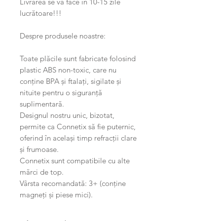
Livrarea se va face in 10-15 zile
lucrătoare!!!
Despre produsele noastre:
Toate plăcile sunt fabricate folosind
plastic ABS non-toxic, care nu
conține BPA și ftalați, sigilate și
nituite pentru o siguranță
suplimentară.
Designul nostru unic, bizotat,
permite ca Connetix să fie puternic,
oferind în același timp refracții clare
și frumoase.
Connetix sunt compatibile cu alte
mărci de top.
Vârsta recomandată: 3+ (conține
magneți și piese mici).