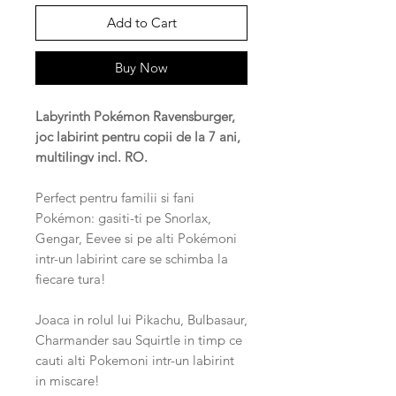
Add to Cart
Buy Now
Labyrinth Pokémon Ravensburger,
joc labirint pentru copii de la 7 ani,
multilingv incl. RO.
Perfect pentru familii si fani
Pokémon: gasiti-ti pe Snorlax,
Gengar, Eevee si pe alti Pokémoni
intr-un labirint care se schimba la
fiecare tura!
Joaca in rolul lui Pikachu, Bulbasaur,
Charmander sau Squirtle in timp ce
cauti alti Pokemoni intr-un labirint
in miscare!