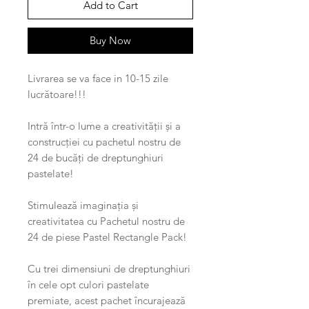
Add to Cart
Buy Now
Livrarea se va face in 10-15 zile
lucrătoare!!!
Intră într-o lume a creativității și a
construcției cu pachetul nostru de
24 de bucăți de dreptunghiuri
pastelate!
Stimulează imaginația și
creativitatea cu Pachetul nostru de
24 de piese Pastel Rectangle Pack!
Cu trei dimensiuni de dreptunghiuri
în cele opt culori pastelate
premiate, acest pachet încurajează