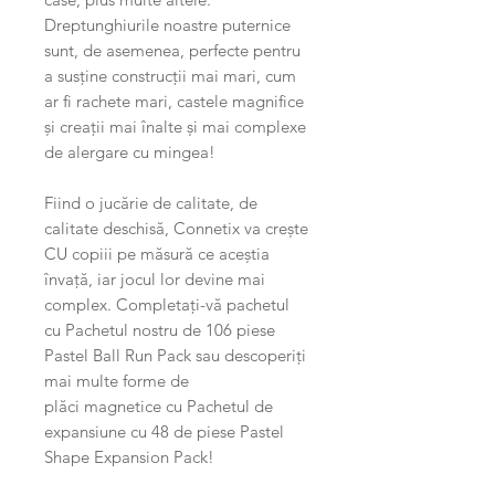
Dreptunghiurile noastre puternice
sunt, de asemenea, perfecte pentru
a susține construcții mai mari, cum
ar fi rachete mari, castele magnifice
și creații mai înalte și mai complexe
de alergare cu mingea!
Fiind o jucărie de calitate, de
calitate deschisă, Connetix va crește
CU copiii pe măsură ce aceștia
învață, iar jocul lor devine mai
complex. Completați-vă pachetul
cu Pachetul nostru de 106 piese
Pastel Ball Run Pack sau descoperiți
mai multe forme de
plăci magnetice cu Pachetul de
expansiune cu 48 de piese Pastel
Shape Expansion Pack!