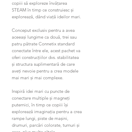
copiii să exploreze învățarea
STEAM în timp ce construiesc și
explorează, dând viață ideilor mari.
Conceput exclusiv pentru a avea
aceeași lungime ca două, trei sau
patru pătrate Connetix standard
conectate între ele, acest pachet va
oferi construcțiilor dvs. stabilitatea
și structura suplimentară de care
aveți nevoie pentru a crea modele
mai mari și mai complexe.
Inspiră idei mari cu puncte de
conectare multiple și magneți
puternici, în timp ce copiii își
explorează imaginația pentru a crea
rampe lungi, piste de mașini,
drumuri, parcări colorate, turnuri și
case, plus multe altele.