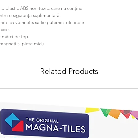
ind plastic ABS non-toxic, care nu conține
 pentru o siguranță suplimentară.
mite ca Connetix să fie puternic, oferind în
moase.
e mărci de top.
agneți și piese mici).
Related Products