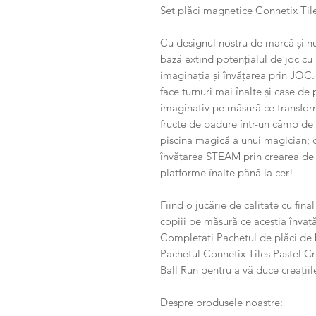
Set plăci magnetice Connetix Tile
Cu designul nostru de marcă și 
bază extind potențialul de joc cu
imaginația și învățarea prin JOC.
face turnuri mai înalte și case de 
imaginativ pe măsură ce transform
fructe de pădure într-un câmp de 
piscina magică a unui magician; de
învățarea STEAM prin crearea de l
platforme înalte până la cer!
Fiind o jucărie de calitate cu fin
copiii pe măsură ce aceștia învaț
Completați Pachetul de plăci de 
Pachetul Connetix Tiles Pastel Cr
Ball Run pentru a vă duce creațiil
Despre produsele noastre: