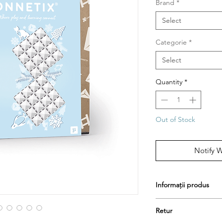
Brand
*
Select
Categorie
*
Select
Quantity
*
Out of Stock
Notify 
Informații produs
Fiecare pachet inclu
Retur
2x placă transparent