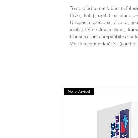
Toate plăcile sunt fabricate folos
BPA și ftalați, sigilate și nituite
Designul nostru unic, bizotat, per
același timp refracții clare și fru
Connetix sunt compatibile cu alt
Vârsta recomandată: 3+ (conține m
New Arrival