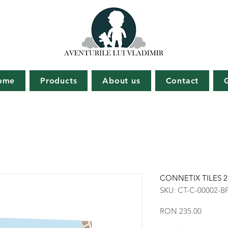
ome
Products
About us
Contact
CONNETIX TILES 2 P
SKU: CT-C-00002-B
Price
RON 235.00