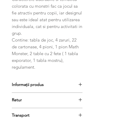
colorata cu monstri fac ca jocul sa
fie atractiv pentru copii, iar designul
sau este ideal atat pentru utilizarea
individuala, cat si pentru activitati in
grup.
Contine: tabla de joc, 4 zaruri, 22
de cartonase, 4 pioni, 1 pion Math
Monster, 2 table cu 2 fete ( 1 tabla
exporator, 1 tabla mostru),
regulament.
Informații produs
Varsta recomandata: +5 ani
Retur
Contine: tabla de joc, 4 zaruri, 22 de
cartonase, 4 pioni, 1 pion Math
Produsele se pot returna în termen
Monster, 2 table cu 2 fete ( 1 tabla
Transport
de 14 de zile, dacă păstrați etichetele
exporator, 1 tabla mostru),
și ambalajele lor originale și achitați
Livrarea se va face în 1-3 zile
regulament.
taxa de livrare.