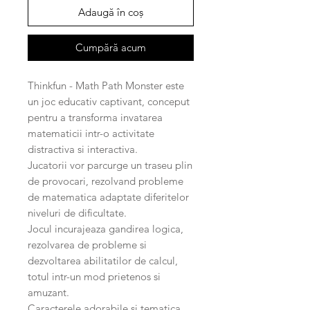
Adaugă în coș
Cumpără acum
Thinkfun - Math Path Monster este
un joc educativ captivant, conceput
pentru a transforma invatarea
matematicii intr-o activitate
distractiva si interactiva.
Jucatorii vor parcurge un traseu plin
de provocari, rezolvand probleme
de matematica adaptate diferitelor
niveluri de dificultate.
Jocul incurajeaza gandirea logica,
rezolvarea de probleme si
dezvoltarea abilitatilor de calcul,
totul intr-un mod prietenos si
amuzant.
Caracterele adorabile si tematica