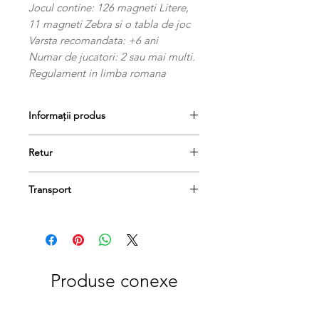
Jocul contine: 126 magneti Litere,
11 magneti Zebra si o tabla de joc
Varsta recomandata: +6 ani
Numar de jucatori: 2 sau mai multi.
Regulament in limba romana
Informații produs
Jocul contine: 126 magneti Litere, 11
Retur
magneti Zebra si o tabla de joc
Varsta recomandata: +6 ani
Produsele se pot returna în termen
Numar de jucatori: 2 sau mai multi.
Transport
de 14 de zile, dacă păstrați etichetele
Regulament in limba romana
și ambalajele lor originale și achitați
Comanda dumneavoastră va fi livrată
taxa de livrare.
în termen de 1-3 zile lucrătoare.
Produse conexe