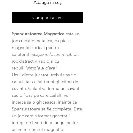
Adaugă în coș
Cumpără acum
Spanzuratoarea Magnetica
este un
joc cu cutie metalica, cu piese
magnetice, ideal pentru
calatorii(
incape in locuri mici
). Un
joc distractiv, rapid si cu
reguli
"simple si clare"
.
Unul dintre jucatori trebuie sa fie
calaul, iar ceilalti sunt ghicitori de
cuvinte. Calaul va forma un cuvant
sau o fraza pe care ceilalti vor
incerca sa o ghiceasca, inainte ca
Spanzuratoare sa fie completa. Este
un joc care a format generatii
intregi de tineri de-a lungul anilor,
acum intr-un set magnetic.