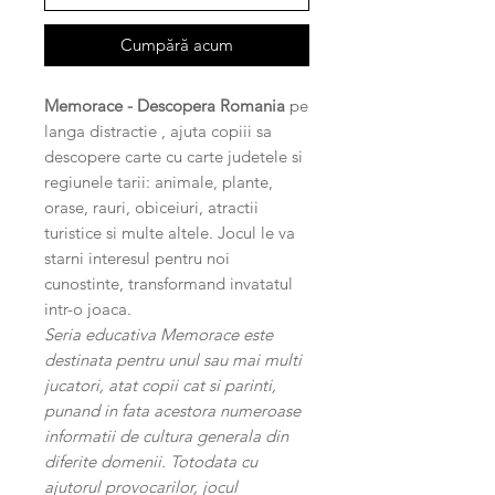
Cumpără acum
Memorace - Descopera Romania
pe
langa distractie , ajuta copiii sa
descopere carte cu carte judetele si
regiunele tarii: animale, plante,
orase, rauri, obiceiuri, atractii
turistice si multe altele. Jocul le va
starni interesul pentru noi
cunostinte, transformand invatatul
intr-o joaca.
Seria educativa Memorace este
destinata pentru unul sau mai multi
jucatori, atat copii cat si parinti,
punand in fata acestora numeroase
informatii de cultura generala din
diferite domenii. Totodata cu
ajutorul provocarilor, jocul