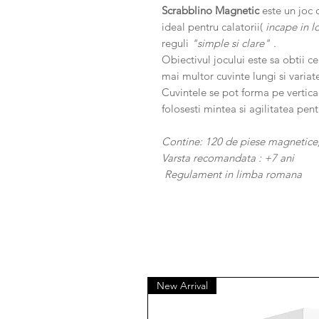
Scrabblino Magnetic
este un joc 
ideal pentru calatorii(
incape in l
reguli
"simple si clare"
.
Obiectivul jocului este sa obtii c
mai multor cuvinte lungi si variat
Cuvintele se pot forma pe vertical
folosesti mintea si agilitatea pen
Contine: 120 de piese magnetice
Varsta recomandata : +7 ani
Regulament in limba romana
New Arrival