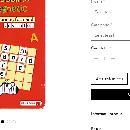
Brand
*
Selectează
Categorie
*
Selectează
Cantitate
*
Adaugă în coș
Informații produs
Contine: 120 de pie
Retur