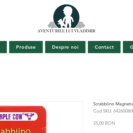
ă
Produse
Despre noi
Contact
G
Scrabblino Magneti
Cod SKU: 64260080
Preț
35,00 RON