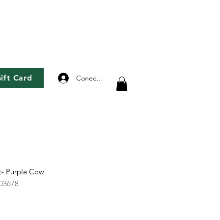
ift Card
Conectează-te
c- Purple Cow
03678