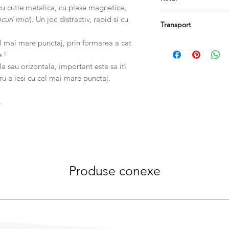
Varsta recomandata :
cu cutie metalica, cu piese magnetice,
Regulament in limb
Produsele se pot retu
ocuri mici
). Un joc distractiv, rapid si cu
Transport
păstrați etichetele și 
taxa de livrare.
el mai mare punctaj, prin formarea a cat
Comanda dumneavoastr
e !
zile lucrătoare.
a sau orizontala, important este sa iti
tru a iesi cu cel mai mare punctaj.
,
Produse conexe