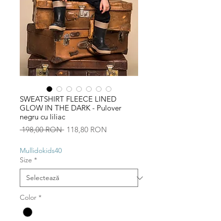
SWEATSHIRT FLEECE LINED
GLOW IN THE DARK - Pulover
negru cu liliac
Preț
Preț
 198,00 RON 
118,80 RON
normal
redus
Mullidokids40
Size
*
Color
*