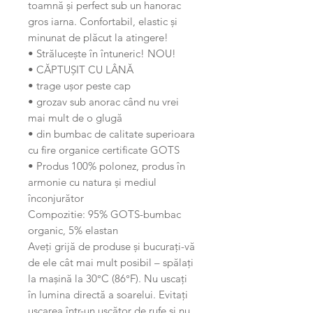
toamnă și perfect sub un hanorac
gros iarna. Confortabil, elastic și
minunat de plăcut la atingere!
• Strălucește în întuneric! NOU!
• CĂPTUȘIT CU LÂNĂ
• trage ușor peste cap
• grozav sub anorac când nu vrei
mai mult de o glugă
• din bumbac de calitate superioara
cu fire organice certificate GOTS
• Produs 100% polonez, produs în
armonie cu natura și mediul
înconjurător
Compozitie: 95% GOTS-bumbac
organic, 5% elastan
Aveți grijă de produse și bucurați-vă
de ele cât mai mult posibil – spălați
la mașină la 30°C (86°F). Nu uscați
în lumina directă a soarelui. Evitați
uscarea într-un uscător de rufe și nu