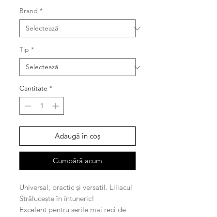
Brand
*
Tip
*
Cantitate
*
Adaugă în coș
Cumpără acum
Universal, practic și versatil. Liliacul
Strălucește în întuneric!
Excelent pentru serile mai reci de