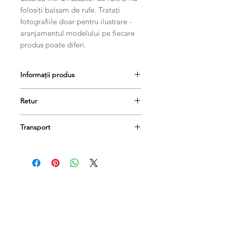
folosiți balsam de rufe. Tratați
fotografiile doar pentru ilustrare -
aranjamentul modelului pe fiecare
produs poate diferi.
Informații produs
Retur
Produsele se pot returna în termen
Transport
de 14 de zile, dacă păstrați etichetele
și ambalajele lor originale.
Comanda dumneavoastră va fi livrată
în termen de 1-3 zile lucrătoare.
Produse conexe
New Arrival
New Arrival