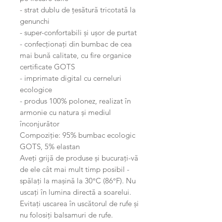
- strat dublu de țesătură tricotată la
genunchi
- super-confortabili și ușor de purtat
- confecționați din bumbac de cea
mai bună calitate, cu fire organice
certificate GOTS
- imprimate digital cu cerneluri
ecologice
- produs 100% polonez, realizat în
armonie cu natura și mediul
înconjurător
Compoziție: 95% bumbac ecologic
GOTS, 5% elastan
Aveți grijă de produse și bucurați-vă
de ele cât mai mult timp posibil -
spălați la mașină la 30°C (86°F). Nu
uscați în lumina directă a soarelui.
Evitați uscarea în uscătorul de rufe și
nu folosiți balsamuri de rufe.