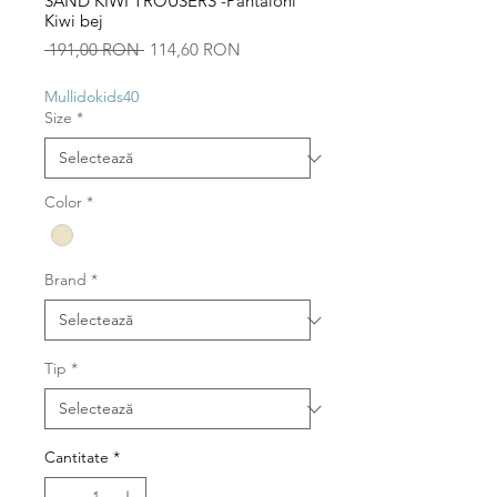
SAND KIWI TROUSERS -Pantaloni
Kiwi bej
Preț
Preț
 191,00 RON 
114,60 RON
normal
redus
Mullidokids40
Size
*
Color
*
Brand
*
Tip
*
Cantitate
*