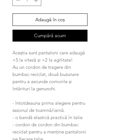
Adaugă în coș
Cumpără acum
Aceștia sunt pantaloni care adaugă
+5 la viteză și +2 la agilitate!
Au un cordon de tragere din
bumbac reciclat, două buzunare
pentru a ascunde comorile și
întărituri la genunchi.
- întotdeauna prima alegere pentru
sezonul de toamnă/iarnă.
- o bandă elastică practică în talie
- cordon de cordon din bumbac
reciclat pentru a menține pantalonii
pe fiecare talie