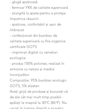
- glugă spațioasă
- fermoar YKK de calitate superioară
- alungită la spate pentru a proteja
împotriva răsucirii
- spațioas, confortabil și ușor de
îmbracat
- confecționat din bumbac de
calitate superioară cu fire organice
certificate GOTS
- imprimat digital cu cerneluri
ecologice
- produs 100% polonez, realizat în
armonie cu natura și mediul
înconjurător
Compoziție: 95% bumbac ecologic
GOTS, 5% elastan
Aveți grijă de produse și bucurați-vă
de ele cât mai mult timp posibil -
spălați la mașină la 30°C (86°F). Nu
uscați în lumina directă a soarelui.