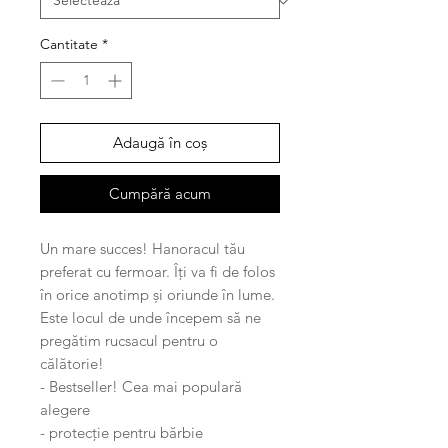
Cantitate
*
Adaugă în coș
Cumpără acum
Un mare succes! Hanoracul tău
preferat cu fermoar. Îți va fi de folos
în orice anotimp și oriunde în lume.
Este locul de unde începem să ne
pregătim rucsacul pentru o
călătorie!
- Bestseller! Cea mai populară
alegere
- protecție pentru bărbie