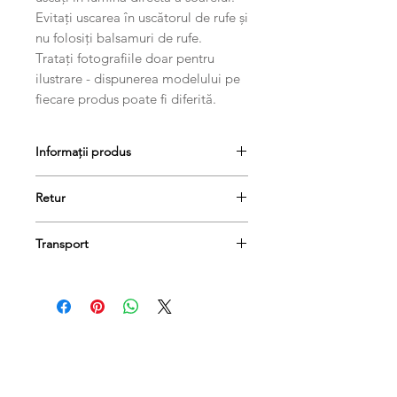
Evitați uscarea în uscătorul de rufe și
nu folosiți balsamuri de rufe.
Tratați fotografiile doar pentru
ilustrare - dispunerea modelului pe
fiecare produs poate fi diferită.
Informații produs
Retur
Produsele se pot returna în termen
Transport
de 14 de zile, dacă păstrați etichetele
și ambalajele lor originale.
Comanda dumneavoastră va fi livrată
în termen de 1-3 zile lucrătoare.
Produse conexe