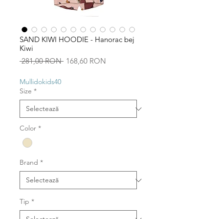
SAND KIWI HOODIE - Hanorac bej
Kiwi
Preț
Preț
 281,00 RON 
168,60 RON
normal
redus
Mullidokids40
Size
*
Color
*
Brand
*
Tip
*