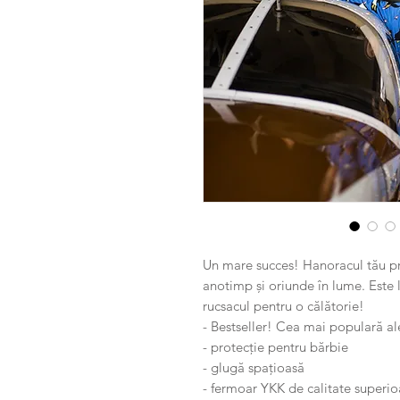
Un mare succes! Hanoracul tău pref
anotimp și oriunde în lume. Este
rucsacul pentru o călătorie!
- Bestseller! Cea mai populară a
- protecție pentru bărbie
- glugă spațioasă
- fermoar YKK de calitate superio