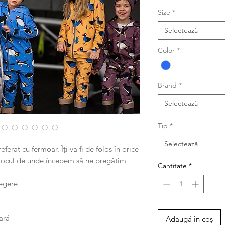
Size
*
Selectează
Color
*
Brand
*
Selectează
Tip
*
Selectează
erat cu fermoar. Îți va fi de folos în orice
 locul de unde începem să ne pregătim
Cantitate
*
legere
ară
Adaugă în coș