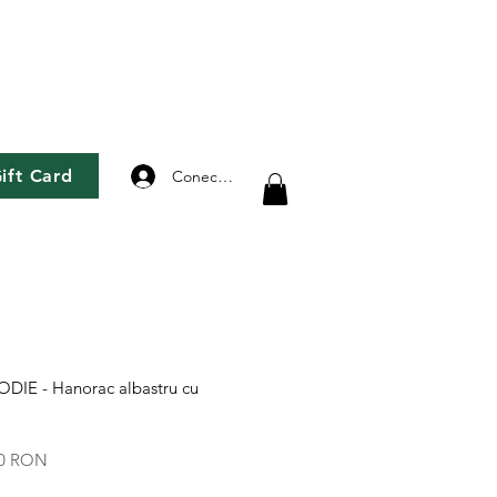
ift Card
Conectează-te
IE - Hanorac albastru cu
Preț
60 RON
l
redus