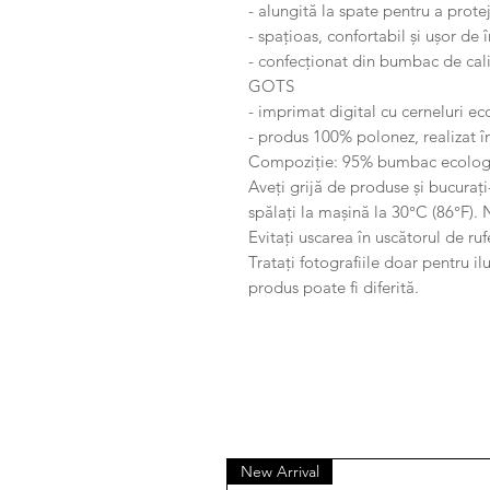
- alungită la spate pentru a protej
- spațioas, confortabil și ușor de
- confecționat din bumbac de calit
GOTS
- imprimat digital cu cerneluri ec
- produs 100% polonez, realizat î
Compoziție: 95% bumbac ecolog
Aveți grijă de produse și bucurați
spălați la mașină la 30°C (86°F). 
Evitați uscarea în uscătorul de ruf
Tratați fotografiile doar pentru i
produs poate fi diferită.
New Arrival