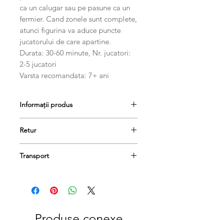
ca un calugar sau pe pasune ca un
fermier. Cand zonele sunt complete,
atunci figurina va aduce puncte
jucatorului de care apartine.
Durata: 30-60 minute, Nr. jucatori:
2-5 jucatori
Varsta recomandata: 7+ ani
Informații produs
Durata: 30-60 minute, Nr. jucatori: 2-5
Retur
jucatori
Varsta recomandata: 7+ ani
Produsele se pot returna în termen
Transport
de 14 de zile, dacă păstrați etichetele
și ambalajele lor originale și achitați
Livrarea se va face în 1-3 zile
taxa de livrare.
lucratoare.
Produse conexe