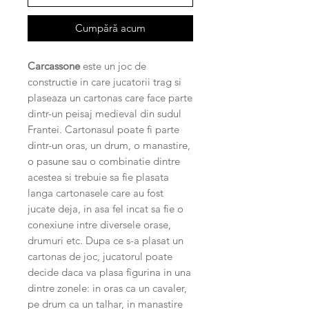
Cumpără acum
Carcassone
este un joc de
constructie in care jucatorii trag si
plaseaza un cartonas care face parte
dintr-un peisaj medieval din sudul
Frantei. Cartonasul poate fi parte
dintr-un oras, un drum, o manastire,
o pasune sau o combinatie dintre
acestea si trebuie sa fie plasata
langa cartonasele care au fost
jucate deja, in asa fel incat sa fie o
conexiune intre diversele orase,
drumuri etc. Dupa ce s-a plasat un
cartonas de joc, jucatorul poate
decide daca va plasa figurina in una
dintre zonele: in oras ca un cavaler,
pe drum ca un talhar, in manastire