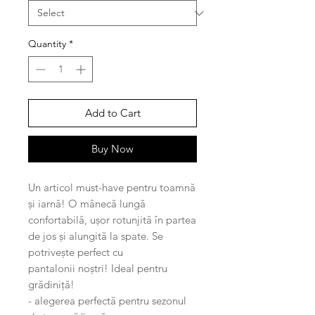
Quantity
*
Add to Cart
Buy Now
Un articol must-have pentru toamnă
și iarnă! O mânecă lungă
confortabilă, ușor rotunjită în partea
de jos și alungită la spate. Se
potrivește perfect cu
pantalonii noștri! Ideal pentru
grădiniță!
- alegerea perfectă pentru sezonul