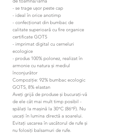
de toamnă/iarnă
- se trage ușor peste cap
- ideal în orice anotimp
- confecționat din bumbac de
calitate superioară cu fire organice
certificate GOTS
- imprimat digital cu cerneluri
ecologice
- produs 100% polonez, realizat în
armonie cu natura și mediul
înconjurător
Compoziție: 92% bumbac ecologic
GOTS, 8% elastan
Aveți grijă de produse și bucurați-vă
de ele cât mai mult timp posibil -
spălați la mașină la 30°C (86°F). Nu
uscați în lumina directă a soarelui.
Evitați uscarea în uscătorul de rufe și
nu folosiți balsamuri de rufe.