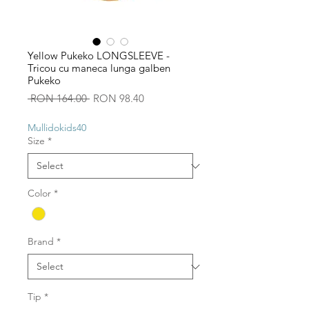
Yellow Pukeko LONGSLEEVE -
Tricou cu maneca lunga galben
Pukeko
Regular
Sale
 RON 164.00 
RON 98.40
Price
Price
Mullidokids40
Size
*
Color
*
Brand
*
Tip
*