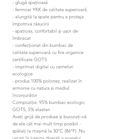
- glugă spațioasă
- fermoar YKK de calitate superioară
- alungită la spate pentru a proteja
împotriva răsucirii
- spațioas, confortabil și ușor de
îmbracat
- confecționat din bumbac de
calitate superioară cu fire organice
certificate GOTS
- imprimat digital cu cerneluri
ecologice
- produs 100% polonez, realizat în
armonie cu natura și mediul
înconjurător
Compoziție: 95% bumbac ecologic
GOTS, 5% elastan
Aveți grijă de produse și bucurați-vă
de ele cât mai mult timp posibil -
spălați la mașină la 30°C (86°F). Nu
uscați în lumina directă a soarelui.