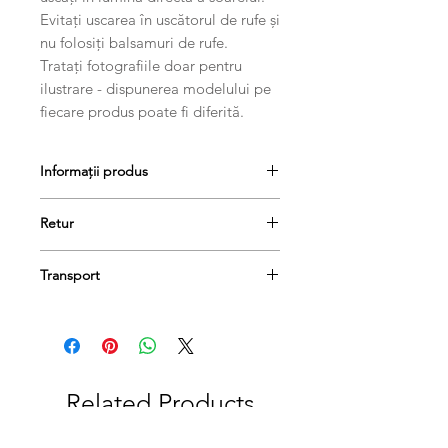
Evitați uscarea în uscătorul de rufe și
nu folosiți balsamuri de rufe.
Tratați fotografiile doar pentru
ilustrare - dispunerea modelului pe
fiecare produs poate fi diferită.
Informații produs
Retur
Produsele se pot returna în termen
Transport
de 14 de zile, dacă păstrați etichetele
și ambalajele lor originale.
Comanda dumneavoastră va fi livrată
în termen de 1-3 zile lucrătoare.
Related Products