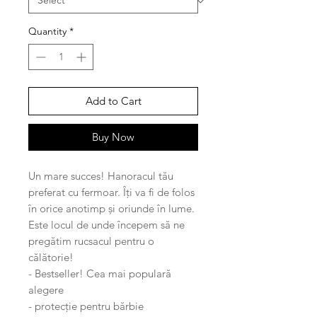
Quantity
*
Add to Cart
Buy Now
Un mare succes! Hanoracul tău
preferat cu fermoar. Îți va fi de folos
în orice anotimp și oriunde în lume.
Este locul de unde începem să ne
pregătim rucsacul pentru o
călătorie!
- Bestseller! Cea mai populară
alegere
- protecție pentru bărbie