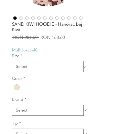
SAND KIWI HOODIE - Hanorac bej
Kiwi
Regular
Sale
 RON 281.00 
RON 168.60
Price
Price
Mullidokids40
Size
*
Color
*
Brand
*
Tip
*