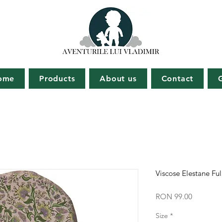
ome
Products
About us
Contact
Viscose Elestane Fu
Price
RON 99.00
Size
*