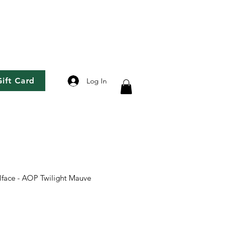
Gift Card
Log In
llface - AOP Twilight Mauve