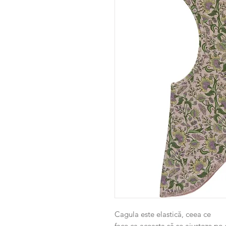
Cagula este elastică, ceea ce
face ca aceasta să se ajusteze pe 