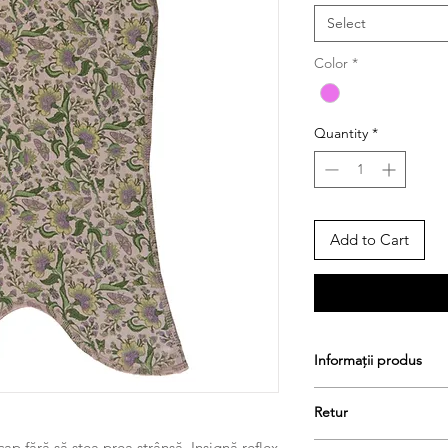
Select
Color
*
Quantity
*
Add to Cart
Informații produs
95% vâscoză, 5% elas
Retur
cap fără să stea prea strânsă. Insignă reflex