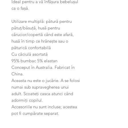
Ideal pentru a vă înfășura bebelușul
ca o fașă.
Utilizare multiplă: pătură pentru
pătuț/băsuță, husă pentru
cărucior/copertă când este afară,
husă în timp ce hrănește sau o
păturică confortabilă
Cu căciulă asortată
95% bumbac 5% elastan
Conceput în Australia. Fabricat în
China.
Aceasta nu este o jucărie. A se folosi
numai sub supravegherea unui
adult. Scoateți casca atunci când
adormiți copilul.
Accesoriile nu sunt incluse; acestea
pot fi cumpărate separat.