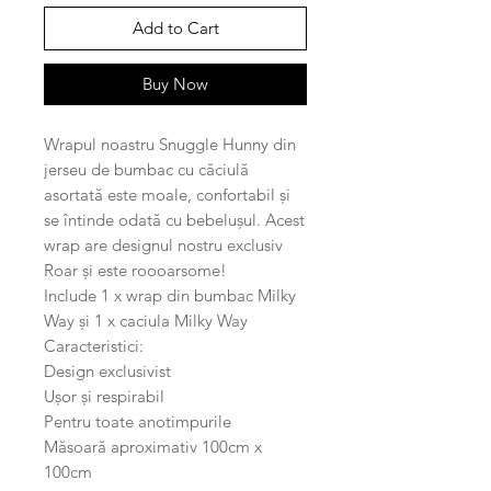
Add to Cart
Buy Now
Wrapul noastru Snuggle Hunny din
jerseu de bumbac cu căciulă
asortată este moale, confortabil și
se întinde odată cu bebelușul. Acest
wrap are designul nostru exclusiv
Roar și este roooarsome!
Include 1 x wrap din bumbac Milky
Way și 1 x caciula Milky Way
Caracteristici:
Design exclusivist
Ușor și respirabil
Pentru toate anotimpurile
Măsoară aproximativ 100cm x
100cm