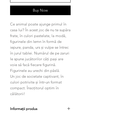
Buy Now
Ce animal poate ajunge primul în
casa lui? În acest joc de nu te supăra
frate, în culori pastelate, la modă,
figurinele din lemn în formă de
iepure, panda, urs și vulpe se întrec
în jurul tablei. Numărul de pe zaruri
le spune jucătorilor câți pași are
voie să facă fiecare figurină.
Figurinele au urechi din pâslă.
Un joc de societate captivant, în
culori potrivite și într-un format
compact. Însoțitorul optim în
călătorii!
Informații produs