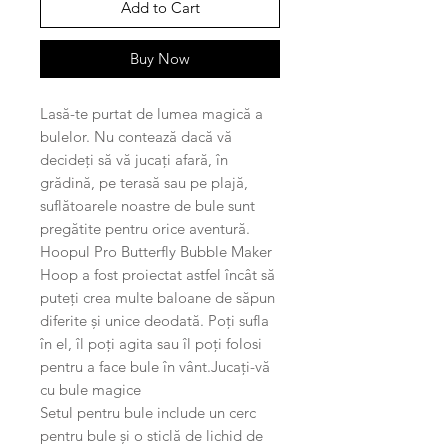
Add to Cart
Buy Now
Lasă-te purtat de lumea magică a
bulelor. Nu contează dacă vă
decideți să vă jucați afară, în
grădină, pe terasă sau pe plajă,
suflătoarele noastre de bule sunt
pregătite pentru orice aventură.
Hoopul Pro Butterfly Bubble Maker
Hoop a fost proiectat astfel încât să
puteți crea multe baloane de săpun
diferite și unice deodată. Poți sufla
în el, îl poți agita sau îl poți folosi
pentru a face bule în vânt.Jucați-vă
cu bule magice
Setul pentru bule include un cerc
pentru bule și o sticlă de lichid de