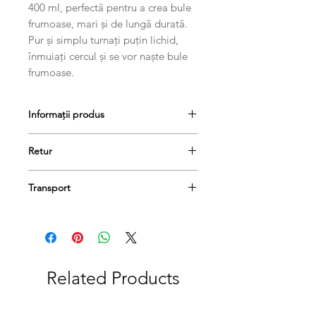
400 ml, perfectă pentru a crea bule
frumoase, mari și de lungă durată.
Pur și simplu turnați puțin lichid,
înmuiați cercul și se vor naște bule
frumoase.
Informații produs
Dimensiuni: 14.00cm x 48.50cm x
Retur
7.00cm
Greutatea produsului: 0,55 kg
Produsele se pot returna în termen
Transport
de 14 de zile, dacă păstrați etichetele
și ambalajele lor originale și achitați
Comanda dumneavoastră va fi livrată
taxa de livrare..
în termen de 1-3 zile lucrătoare.
Related Products