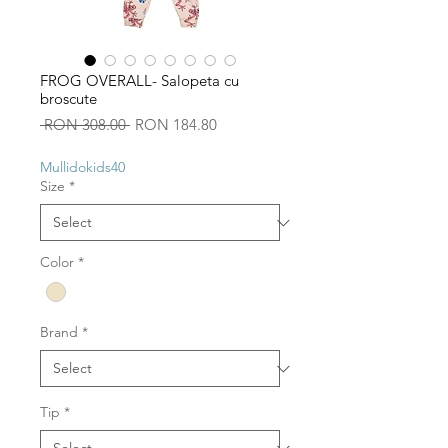
FROG OVERALL- Salopeta cu
broscute
Regular
Sale
 RON 308.00 
RON 184.80
Price
Price
Mullidokids40
Size
*
Color
*
Brand
*
Tip
*