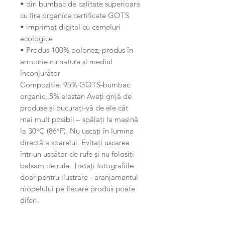
• din bumbac de calitate superioara
cu fire organice certificate GOTS
• imprimat digital cu cerneluri
ecologice
• Produs 100% polonez, produs în
armonie cu natura și mediul
înconjurător
Compozitie: 95% GOTS-bumbac
organic, 5% elastan Aveți grijă de
produse și bucurați-vă de ele cât
mai mult posibil – spălați la mașină
la 30°C (86°F). Nu uscați în lumina
directă a soarelui. Evitați uscarea
într-un uscător de rufe și nu folosiți
balsam de rufe. Tratați fotografiile
doar pentru ilustrare - aranjamentul
modelului pe fiecare produs poate
diferi.