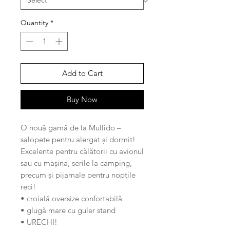
Quantity
*
Add to Cart
Buy Now
O nouă gamă de la Mullido –
salopete pentru alergat și dormit!
Excelente pentru călătorii cu avionul
sau cu mașina, serile la camping,
precum și pijamale pentru nopțile
reci!
• croială oversize confortabilă
• glugă mare cu guler stand
• URECHI!