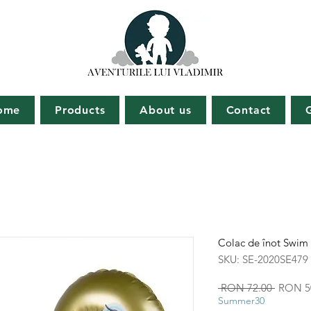
ome
Products
About us
Contact
Colac de înot Swim 
SKU: SE-2020SE479
Regular
 RON 72.00 
RON 5
Price
Summer30