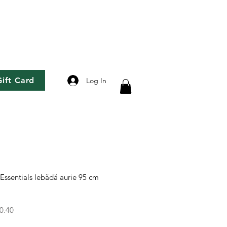
Gift Card
Log In
Essentials lebădă aurie 95 cm
Sale
0.40
Price