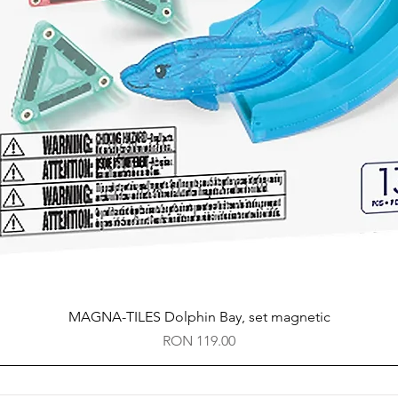
Quick View
MAGNA-TILES Dolphin Bay, set magnetic
Price
RON 119.00