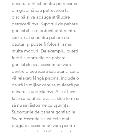
decorul perfect pentru petrecerea
din grădină sau petrecerea la
piscină și va adăuga strălucire
petrecerii dvs. Suportul de pahare
gonflabil este potrivit atât pentru
sticle, cât și pentru pahare de
băuturi și poate fi folosit în mai
multe moduri. De exemplu, puteți
folosi suporturile de pahare
gonflabile ca accesorii de vară
pentru o petrecere sau atunci când
vă relaxați lângă piscină. include o
gaură în mijloc care se mulează pe
paharul sau sticla dvs. Acest lucru
face ca băutura dvs. să stea ferm și
să nu se răstoarne cu ușurință.
Suporturile de pahare gonflabile
Swim Essentials sunt cele mai
drăguțe accesorii de vară pentru