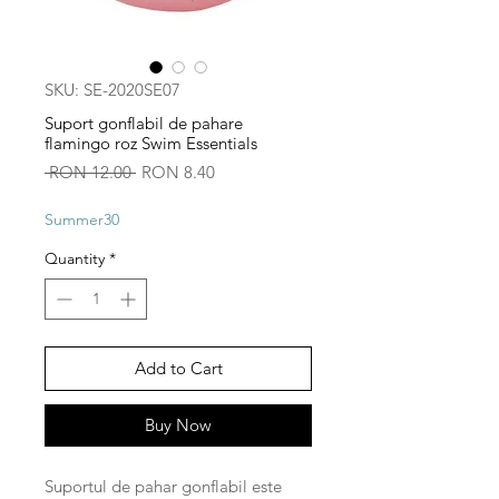
SKU: SE-2020SE07
Suport gonflabil de pahare
flamingo roz Swim Essentials
Regular
Sale
 RON 12.00 
RON 8.40
Price
Price
Summer30
Quantity
*
Add to Cart
Buy Now
Suportul de pahar gonflabil este