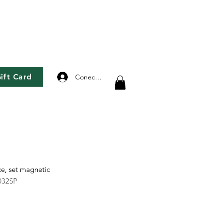
ift Card
Conectează-te
, set magnetic
032SP