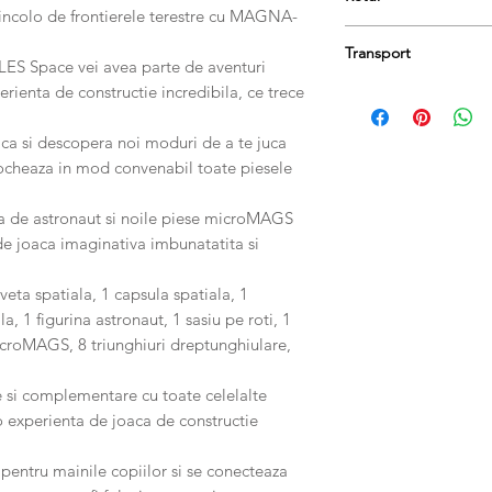
dincolo de frontierele terestre cu MAGNA-
Produsele se pot retu
Transport
păstrați etichetele și 
S Space vei avea parte de aventuri
taxa de livrare.
erienta de constructie incredibila, ce trece
Comanda dumneavoastr
zile lucrătoare.
ca si descopera noi moduri de a te juca
tocheaza in mod convenabil toate piesele
ica de astronaut si noile piese microMAGS
de joaca imaginativa imbunatatita si
veta spatiala, 1 capsula spatiala, 1
a, 1 figurina astronaut, 1 sasiu pe roti, 1
croMAGS, 8 triunghiuri dreptunghiulare,
e si complementare cu toate celelalte
experienta de joaca de constructie
 pentru mainile copiilor si se conecteaza