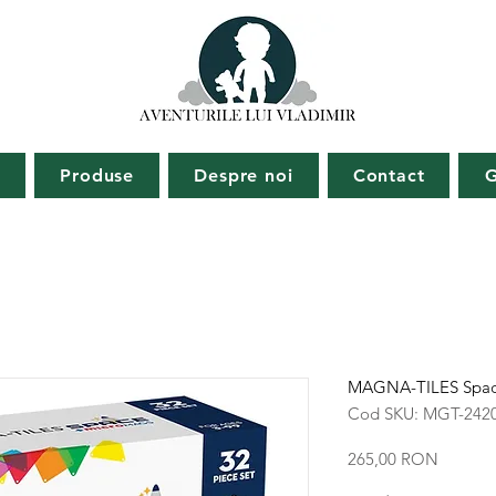
ă
Produse
Despre noi
Contact
G
MAGNA-TILES Space
Cod SKU: MGT-242
Preț
265,00 RON