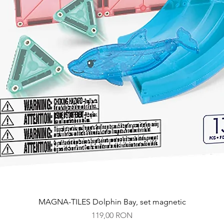
Afișare rapidă
MAGNA-TILES Dolphin Bay, set magnetic
Preț
119,00 RON