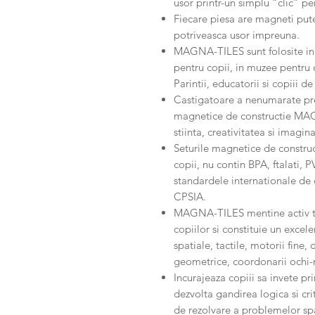
usor printr-un simplu “clic” pen
Fiecare piesa are magneti pute
potriveasca usor impreuna.
MAGNA-TILES sunt folosite in sc
pentru copii, in muzee pentru 
Parintii, educatorii si copiii
Castigatoare a nenumarate prem
magnetice de constructie MA
stiinta, creativitatea si imagina
Seturile magnetice de constr
copii, nu contin BPA, ftalati, 
standardele internationale de 
CPSIA.
MAGNA-TILES mentine activ tim
copiilor si constituie un excel
spatiale, tactile, motorii fine
geometrice, coordonarii ochi
Incurajeaza copiii sa invete pr
dezvolta gandirea logica si cri
de rezolvare a problemelor spat