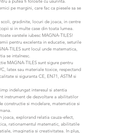
tru a putea fi folosite cu usurinta.
rnici pe margini, care fac ca piesele sa se
oli, gradinite, locuri de joaca, in centre
copii si in multe case din toata lumea.
 de toate varstele iubesc MAGNA-TILES!
ii pentru excelenta in educatie, seturile
GNA-TILES sunt locul unde matematica,
tia se intalnesc.
uctie MAGNA-TILES sunt sigure pentru
PVC, latex sau materiale toxice, respectand
calitate si siguranta CE, EN71, ASTM si
p indelungat interesul si atentia
ent instrument de dezvoltare a abilitatilor
, de constructie si modelare, matematice si
-mana.
in joaca, explorand relatia cauza-efect,
tica, rationamentul matematic, abilitatile
iale, imaginatia si creativitatea. In plus,