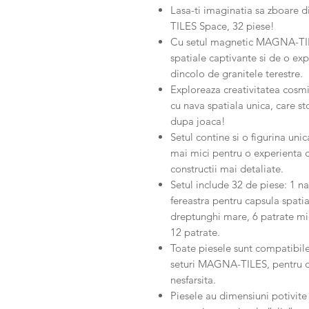
Lasa-ti imaginatia sa zboare 
TILES Space, 32 piese!
Cu setul magnetic MAGNA-TILE
spatiale captivante si de o exp
dincolo de granitele terestre.
Exploreaza creativitatea cosmi
cu nava spatiala unica, care s
dupa joaca!
Setul contine si o figurina un
mai mici pentru o experienta 
constructii mai detaliate.
Setul include 32 de piese: 1 na
fereastra pentru capsula spatial
dreptunghi mare, 6 patrate mi
12 patrate.
Toate piesele sunt compatibil
seturi MAGNA-TILES, pentru o 
nesfarsita.
Piesele au dimensiuni potivite