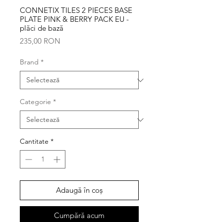
CONNETIX TILES 2 PIECES BASE
PLATE PINK & BERRY PACK EU -
plăci de bază
Preț
235,00 RON
Brand
*
Categorie
*
Cantitate
*
Adaugă în coș
Cumpără acum