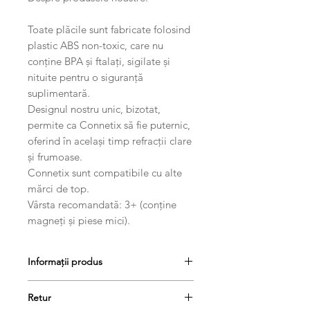
Toate plăcile sunt fabricate folosind
plastic ABS non-toxic, care nu
conține BPA și ftalați, sigilate și
nituite pentru o siguranță
suplimentară.
Designul nostru unic, bizotat,
permite ca Connetix să fie puternic,
oferind în același timp refracții clare
și frumoase.
Connetix sunt compatibile cu alte
mărci de top.
Vârsta recomandată: 3+ (conține
magneți și piese mici).
Informații produs
Fiecare pachet include:
Retur
1 x placă de bază roz/ Pink