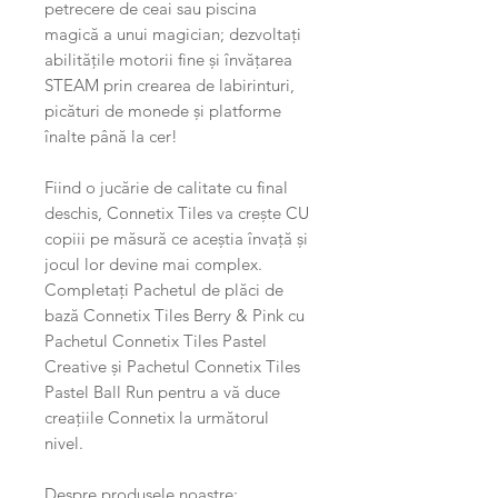
petrecere de ceai sau piscina
magică a unui magician; dezvoltați
abilitățile motorii fine și învățarea
STEAM prin crearea de labirinturi,
picături de monede și platforme
înalte până la cer!
Fiind o jucărie de calitate cu final
deschis, Connetix Tiles va crește CU
copiii pe măsură ce aceștia învață și
jocul lor devine mai complex.
Completați Pachetul de plăci de
bază Connetix Tiles Berry & Pink cu
Pachetul Connetix Tiles Pastel
Creative și Pachetul Connetix Tiles
Pastel Ball Run pentru a vă duce
creațiile Connetix la următorul
nivel.
Despre produsele noastre: