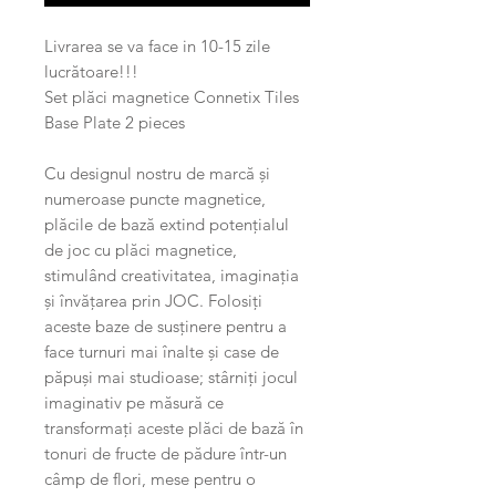
Livrarea se va face in 10-15 zile
lucrătoare!!!
Set plăci magnetice Connetix Tiles
Base Plate 2 pieces
Cu designul nostru de marcă și
numeroase puncte magnetice,
plăcile de bază extind potențialul
de joc cu plăci magnetice,
stimulând creativitatea, imaginația
și învățarea prin JOC. Folosiți
aceste baze de susținere pentru a
face turnuri mai înalte și case de
păpuși mai studioase; stârniți jocul
imaginativ pe măsură ce
transformați aceste plăci de bază în
tonuri de fructe de pădure într-un
câmp de flori, mese pentru o