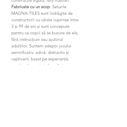
construcție sigură, fără frustrări.
Fabricate cu un scop
: Seturile
MAGNA-TILES sunt îndrăgite de
constructorii cu vârste cuprinse între
3 și 99 de ani și sunt concepute
pentru ca copiii să se bucure de ele,
fără instrucțiuni sau ajutorul
adulților. Suntem adepții jocului
semnificativ, adică: distractiv și
captivant, bazat pe experiență,
condus de copii și dezvoltator.
Informații produs
Retur
Produsele se pot returna în termen
Transport
de 14 de zile, dacă păstrați etichetele
și ambalajele lor originale și achitați