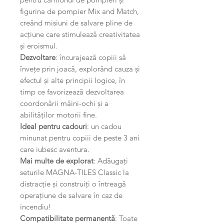
figurina de pompier Mix and Match,
creând misiuni de salvare pline de
acțiune care stimulează creativitatea
și eroismul.
Dezvoltare
: încurajează copiii să
învețe prin joacă, explorând cauza și
efectul și alte principii logice, în
timp ce favorizează dezvoltarea
coordonării mâini-ochi și a
abilităților motorii fine.
Ideal pentru cadouri
: un cadou
minunat pentru copiii de peste 3 ani
care iubesc aventura.
Mai multe de explorat
: Adăugați
seturile MAGNA-TILES Classic la
distracție și construiți o întreagă
operațiune de salvare în caz de
incendiu!
Compatibilitate permanentă
: Toate