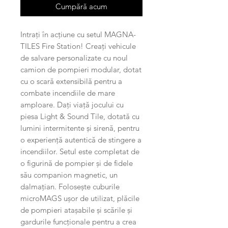
Cumpără acum
Intrați în acțiune cu setul MAGNA-
TILES Fire Station! Creați vehicule
de salvare personalizate cu noul
camion de pompieri modular, dotat
cu o scară extensibilă pentru a
combate incendiile de mare
amploare. Dați viață jocului cu
piesa Light & Sound Tile, dotată cu
lumini intermitente și sirenă, pentru
o experiență autentică de stingere a
incendiilor. Setul este completat de
o figurină de pompier și de fidele
său companion magnetic, un
dalmațian. Folosește cuburile
microMAGS ușor de utilizat, plăcile
de pompieri atașabile și scările și
gardurile funcționale pentru a crea