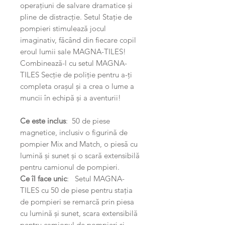
operațiuni de salvare dramatice și
pline de distracție. Setul Stație de
pompieri stimulează jocul
imaginativ, făcând din fiecare copil
eroul lumii sale MAGNA-TILES!
Combinează-l cu setul MAGNA-
TILES Secție de poliție pentru a-ți
completa orașul și a crea o lume a
muncii în echipă și a aventurii!
Ce este inclus
: 50 de piese
magnetice, inclusiv o figurină de
pompier Mix and Match, o piesă cu
lumină și sunet și o scară extensibilă
pentru camionul de pompieri.
Ce îl face unic
: Setul MAGNA-
TILES cu 50 de piese pentru stația
de pompieri se remarcă prin piesa
cu lumină și sunet, scara extensibilă
pentru camionul de pompieri și