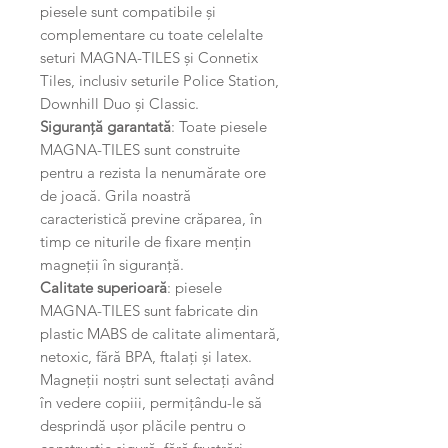
piesele sunt compatibile și
complementare cu toate celelalte
seturi MAGNA-TILES și Connetix
Tiles, inclusiv seturile Police Station,
Downhill Duo și Classic.
Siguranță garantată
: Toate piesele
MAGNA-TILES sunt construite
pentru a rezista la nenumărate ore
de joacă. Grila noastră
caracteristică previne crăparea, în
timp ce niturile de fixare mențin
magneții în siguranță.
Calitate superioară
: piesele
MAGNA-TILES sunt fabricate din
plastic MABS de calitate alimentară,
netoxic, fără BPA, ftalați și latex.
Magneții noștri sunt selectați având
în vedere copiii, permițându-le să
desprindă ușor plăcile pentru o