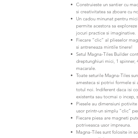
Construieste un santier cu maca
si creativitatea sa zboare cu 
Un cadou minunat pentru micii 
permite acestora sa exploreze 
jocuri practice si imaginative.
Fiecare “clic” al plieselor ma
si antreneaza mintile tinere!
Setul Magna-Tiles Builder cont
dreptunghiuri mici, 1 spinner, 4 
macarale.
Toate seturile Magna-Tiles sun
amesteca si potrivi formele si 
totul noi. Indiferent daca isi
existenta sau tocmai o incep, s
Piesele au dimensiuni potivite
usor printr-un simplu “clic” pen
Fiecare piesa are magneti pute
potriveasca usor impreuna.
Magna-Tiles sunt folosite in sco