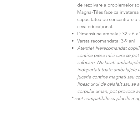
de rezolvare a problemelor spat
Magna-Tiles face ca invatarea s
capacitatea de concentrare a 
ceva educațional.
Dimensiune ambalaj: 32 x 6 x
Varsta recomandata: 3-9 ani
Atentie! Nerecomandat copiilo
contine piese mici care se pot 
sufocare. Nu lasati ambalajele
indepartati toate ambalajele in
jucarie contine magneti sau 
lipesc unul de celalalt sau se 
corpului uman, pot provoca ac
* sunt compatibile cu placile ma