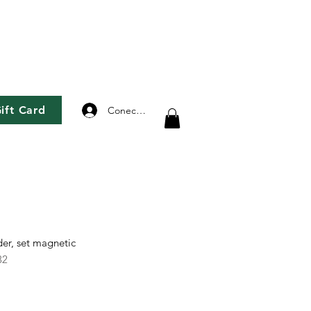
ift Card
Conectează-te
r, set magnetic
32