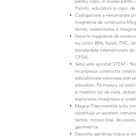
pentru copii, in muzee pentru 
Parintii, educatorii si copiii 
Castigatoare a nenumarate prem
magnetice de constructie Mag
stiinta, creativitatea si imagina
Seturile magnetice de construc
nu contin BPA, ftalati, PVC, la
standardele internationale de 
CPSIA.
Setul este aprobat STEM – Noi
incurajeaza constructia creativ
educationala valoroasa atat pen
educatori. Pe masura ce copiii
si mediilor lor de viata, dob
exploreaza imaginatia si creati
Magna-Tiles mentine activ timp 
constituie un excelent instrume
tactile, motorii fine, de const
geometrice.
Dezvolta gandirea logica si cri