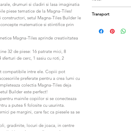
rale, drumuri si cladiri si lasa imaginatia
Produsele se pot retu
noile piese tematice de la Magna-Tiles!
Transport
păstrați etichetele și 
constructori, setul Magna-Tiles Builder le
taxa de livrare.
concepte matematice si stiintifice prin
Comanda dumneavoastr
zile lucrătoare.
gnetice Magna-Tiles aprinde creativitatea
ine 32 de piese: 16 patrate mici, 8
sferturi de cerc, 1 sasiu cu roti, 2
t compatibile intre ele. Copiii pot
accesoriile preferate pentru a crea lumi cu
 completeaza colectia Magna-Tiles deja
etul Builder este perfect!
 pentru mainile copiilor si se conecteaza
tru a putea fi folosite cu usurinta.
rnici pe margini, care fac ca piesele sa se
li, gradinite, locuri de joaca, in centre