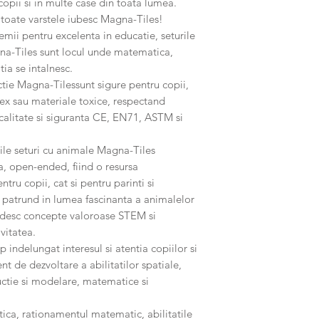
copii si in multe case din toata lumea.
de toate varstele iubesc Magna-Tiles!
ii pentru excelenta in educatie, seturile
na-Tiles sunt locul unde matematica,
tia se intalnesc.
tie Magna-Tilessunt sigure pentru copii,
tex sau materiale toxice, respectand
calitate si siguranta CE, EN71, ASTM si
le seturi cu animale Magna-Tiles
a, open-ended, fiind o resursa
tru copii, cat si pentru parinti si
 patrund in lumea fascinanta a animalelor
andesc concepte valoroase STEM si
vitatea.
indelungat interesul si atentia copiilor si
nt de dezvoltare a abilitatilor spatiale,
ructie si modelare, matematice si
tica, rationamentul matematic, abilitatile