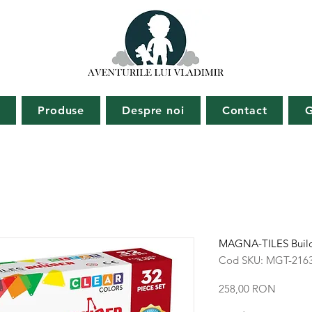
ă
Produse
Despre noi
Contact
G
MAGNA-TILES Builde
Cod SKU: MGT-216
Preț
258,00 RON