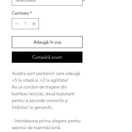
Cantitate
*
Adaugă în coș
Cumpără acum
Aceștia sunt pantaloni care adaugă
+5 la viteză și +2 la agilitate!
Au un cordon de tragere din
bumbac reciclat, două buzunare
pentru a ascunde comorile și
întărituri la genunchi.
- întotdeauna prima alegere pentru
sezonul de toamnă/iarnă.