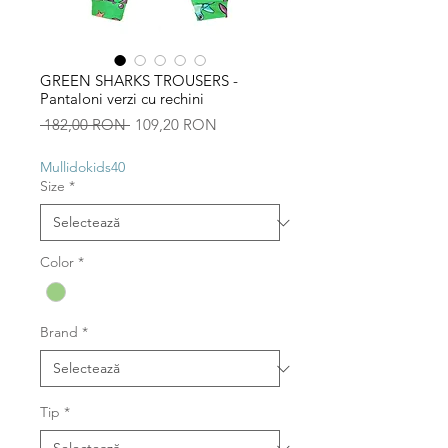
GREEN SHARKS TROUSERS -
Pantaloni verzi cu rechini
Preț
Preț
 182,00 RON 
109,20 RON
normal
redus
Mullidokids40
Size
*
Color
*
Brand
*
Tip
*