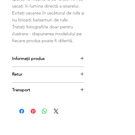
uscați în lumina directă a soarelui.
Evitați uscarea în uscătorul de rufe și
nu folosiți balsamuri de rufe.
Tratați fotografiile doar pentru
ilustrare - dispunerea modelului pe
fiecare produs poate fi diferită.
Informații produs
Retur
Produsele se pot returna în termen
Transport
de 14 de zile, dacă păstrați etichetele
și ambalajele lor originale.
Comanda dumneavoastră va fi livrată
în termen de 1-3 zile lucrătoare.
Produse conexe