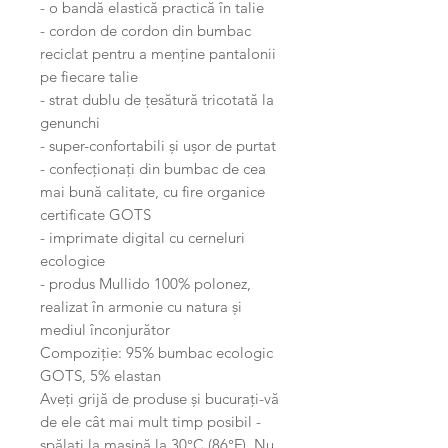
- o bandă elastică practică în talie
- cordon de cordon din bumbac
reciclat pentru a menține pantalonii
pe fiecare talie
- strat dublu de țesătură tricotată la
genunchi
- super-confortabili și ușor de purtat
- confecționați din bumbac de cea
mai bună calitate, cu fire organice
certificate GOTS
- imprimate digital cu cerneluri
ecologice
- produs Mullido 100% polonez,
realizat în armonie cu natura și
mediul înconjurător
Compoziție: 95% bumbac ecologic
GOTS, 5% elastan
Aveți grijă de produse și bucurați-vă
de ele cât mai mult timp posibil -
spălați la mașină la 30°C (86°F). Nu