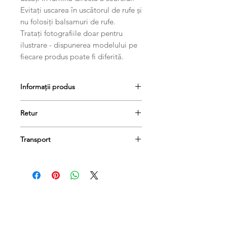
Evitați uscarea în uscătorul de rufe și
nu folosiți balsamuri de rufe.
Tratați fotografiile doar pentru
ilustrare - dispunerea modelului pe
fiecare produs poate fi diferită.
Informații produs
Retur
Produsele se pot returna în termen
Transport
de 14 de zile, dacă păstrați etichetele
și ambalajele lor originale.
Comanda dumneavoastră va fi livrată
în termen de 1-3 zile lucrătoare.
Produse conexe