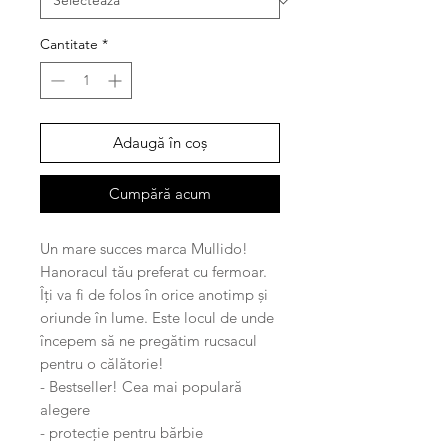
Cantitate
*
Adaugă în coș
Cumpără acum
Un mare succes marca Mullido!
Hanoracul tău preferat cu fermoar.
Îți va fi de folos în orice anotimp și
oriunde în lume. Este locul de unde
începem să ne pregătim rucsacul
pentru o călătorie!
- Bestseller! Cea mai populară
alegere
- protecție pentru bărbie