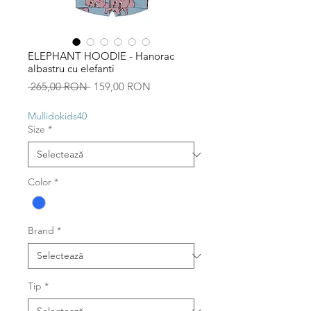
ELEPHANT HOODIE - Hanorac
albastru cu elefanti
Preț
Preț
 265,00 RON 
159,00 RON
normal
redus
Mullidokids40
Size
*
Color
*
Brand
*
Tip
*