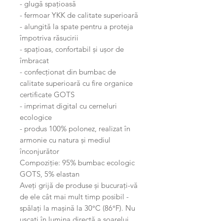
- glugă spațioasă
- fermoar YKK de calitate superioară
- alungită la spate pentru a proteja
împotriva răsucirii
- spațioas, confortabil și ușor de
îmbracat
- confecționat din bumbac de
calitate superioară cu fire organice
certificate GOTS
- imprimat digital cu cerneluri
ecologice
- produs 100% polonez, realizat în
armonie cu natura și mediul
înconjurător
Compoziție: 95% bumbac ecologic
GOTS, 5% elastan
Aveți grijă de produse și bucurați-vă
de ele cât mai mult timp posibil -
spălați la mașină la 30°C (86°F). Nu
uscați în lumina directă a soarelui.