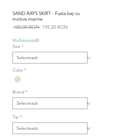
SAND RAYS SKIRT - Fusta bej cu
motive marine
Preț
Preț
 182,00 RON 
109,20 RON
normal
redus
Mullidokids40
Size
*
Color
*
Brand
*
Tip
*