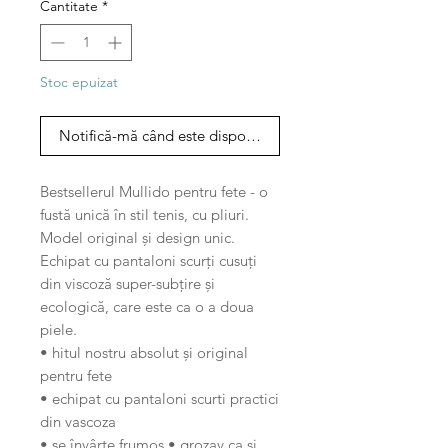
Cantitate
*
Stoc epuizat
Notifică-mă când este disponibil
Bestsellerul Mullido pentru fete - o
fustă unică în stil tenis, cu pliuri.
Model original și design unic.
Echipat cu pantaloni scurți cusuți
din viscoză super-subțire și
ecologică, care este ca o a doua
piele.
• hitul nostru absolut și original
pentru fete
• echipat cu pantaloni scurti practici
din vascoza
• se învârte frumos • grozav ca si