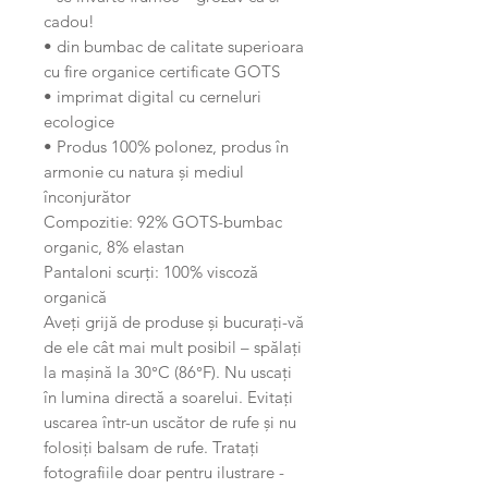
cadou!
• din bumbac de calitate superioara
cu fire organice certificate GOTS
• imprimat digital cu cerneluri
ecologice
• Produs 100% polonez, produs în
armonie cu natura și mediul
înconjurător
Compozitie: 92% GOTS-bumbac
organic, 8% elastan
Pantaloni scurți: 100% viscoză
organică
Aveți grijă de produse și bucurați-vă
de ele cât mai mult posibil – spălați
la mașină la 30°C (86°F). Nu uscați
în lumina directă a soarelui. Evitați
uscarea într-un uscător de rufe și nu
folosiți balsam de rufe. Tratați
fotografiile doar pentru ilustrare -