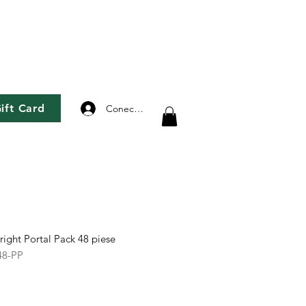
ift Card
Conectează-te
ght Portal Pack 48 piese
48-PP