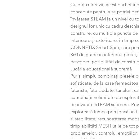
Cu opt culori vii, acest pachet inc
concepute pentru a se potrivi perfe
învățarea STEAM la un nivel cu to
designul lor unic cu cadru deschis
construire, cu multiple puncte d
interioare și exterioare; în timp 
CONNETIX Smart-Spin, care permi
360 de grade în interiorul piesei, p
descoperi posibilități de constru
Jucăria educațională supremă
Pur și simplu combinați piesele 
sofisticate, de la case fermecătoa
futuriste, fețe ciudate, tuneluri, 
combinații nelimitate de explorat
de învățare STEAM supremă. Priviț
explorează lumea prin joacă, în 
și stabilitate, recunoașterea mode
timp abilități MESH utile pe tot p
problemelor, controlul emoțiilor, 