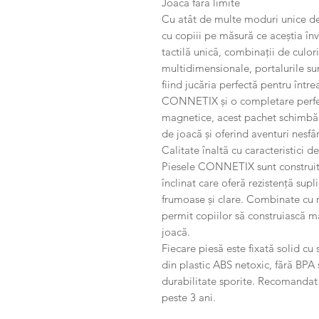
Joacă fără limite
Cu atât de multe moduri unice d
cu copiii pe măsură ce aceștia înv
tactilă unică, combinații de culori 
multidimensionale, portalurile sunt
fiind jucăria perfectă pentru înt
CONNETIX și o completare perfect
magnetice, acest pachet schimbă re
de joacă și oferind aventuri nesf
Calitate înaltă cu caracteristici 
Piesele CONNETIX sunt construite 
înclinat care oferă rezistență supl
frumoase și clare. Combinate cu
permit copiilor să construiască ma
joacă.
Fiecare piesă este fixată solid cu s
din plastic ABS netoxic, fără BPA ș
durabilitate sporite. Recomandat ș
peste 3 ani.