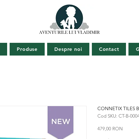
ă
Produse
Despre noi
Contact
G
CONNETIX TILES Bri
Cod SKU: CT-B-000
Preț
479,00 RON