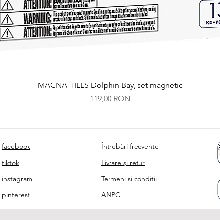
Afișare rapidă
MAGNA-TILES Dolphin Bay, set magnetic
Preț
119,00 RON
facebook
Întrebări frecvente
tiktok
Livrare și retur
instagram
Termeni și conditii
pinterest
ANPC