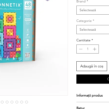
Brand
*
Selectează
Categorie
*
Selectează
Cantitate
*
Adaugă în coș
Informații produs
Fiecare pachet inclu
Retur