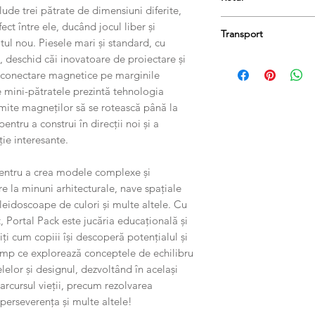
8 x portaluri mari
lude trei pătrate de dimensiuni diferite,
8 x portaluri standar
Produsele se pot retu
ct între ele, ducând jocul liber și
32 x mini pătrate
Transport
păstrați etichetele și 
tul nou. Piesele mari și standard, cu
Carte de inspirație
taxa de livrare.
, deschid căi inovatoare de proiectare și
Livrarea se va face in 
e conectare magnetice pe marginile
ce mini-pătratele prezintă tehnologia
te magneților să se rotească până la
entru a construi în direcții noi și a
cție interesante.
pentru a crea modele complexe și
re la minuni arhitecturale, nave spațiale
caleidoscoape de culori și multe altele. Cu
, Portal Pack este jucăria educațională și
i cum copiii își descoperă potențialul și
timp ce explorează conceptele de echilibru
lelor și designul, dezvoltând în același
arcursul vieții, precum rezolvarea
perseverența și multe altele!