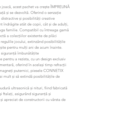
e joacă, acest pachet va crește ÎMPREUNĂ
ață și se dezvoltă. Oferind o senzație
distractive și posibilități creative
 îndrăgite atât de copii, cât și de adulți,
reaga familie. Compatibil cu întreaga gamă
ă a colecțiilor existente de plăci
gulile jocului, extinzând posibilitățile
ârșite pentru mulți ani de acum înainte.
de siguranță îmbunătățite
pentru a rezista, cu un design exclusiv
imentară, oferind în același timp refracții
 magneți puternici, piesele CONNETIX
i mult și să extindă posibilitățile de
udură ultrasonică și nituri, fiind fabricată
i ftalați, asigurând siguranță și
i apreciat de constructorii cu vârsta de