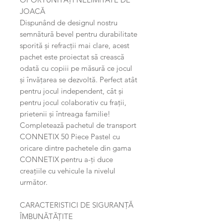
JOACĂ
Dispunând de designul nostru
semnătură bevel pentru durabilitate
sporită și refracții mai clare, acest
pachet este proiectat să crească
odată cu copiii pe măsură ce jocul
și învățarea se dezvoltă. Perfect atât
pentru jocul independent, cât și
pentru jocul colaborativ cu frații,
prietenii și întreaga familie!
Completează pachetul de transport
CONNETIX 50 Piece Pastel cu
oricare dintre pachetele din gama
CONNETIX pentru a-ți duce
creațiile cu vehicule la nivelul
următor.
CARACTERISTICI DE SIGURANȚĂ
ÎMBUNĂTĂȚITE