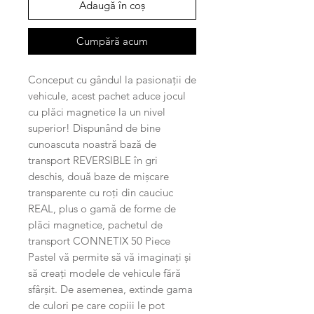
Adaugă în coș
Cumpără acum
Conceput cu gândul la pasionații de
vehicule, acest pachet aduce jocul
cu plăci magnetice la un nivel
superior! Dispunând de bine
cunoascuta noastră bază de
transport REVERSIBLE în gri
deschis, două baze de mișcare
transparente cu roți din cauciuc
REAL, plus o gamă de forme de
plăci magnetice, pachetul de
transport CONNETIX 50 Piece
Pastel vă permite să vă imaginați și
să creați modele de vehicule fără
sfârșit. De asemenea, extinde gama
de culori pe care copiii le pot