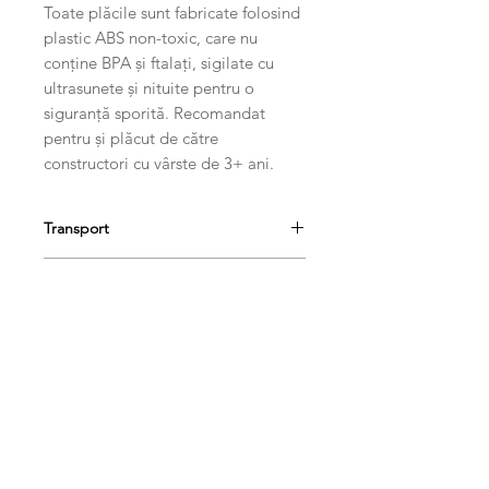
Toate plăcile sunt fabricate folosind
plastic ABS non-toxic, care nu
conține BPA și ftalați, sigilate cu
ultrasunete și nituite pentru o
siguranță sporită. Recomandat
pentru și plăcut de către
constructori cu vârste de 3+ ani.
Transport
Livrarea se va face in 1-3 zile
Conținutul pachetului
lucrătoare.
Fiecare pachet include:
1 x bază tren/camion
2 x baze pentru mașini
3 x triunghiuri echilaterale
3 x triunghiuri cu unghi drept
Produse conexe
2 x triunghiuri isoscele
15 x uși
4 x Pătrate mici