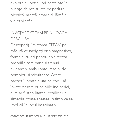
explora cu opt culori pastelate în
nuanțe de roz, fructe de pădure,
piersică, mentă, smarald, lămâie,
violet și safir.
ÎNVĂȚARE STEAM PRIN JOACĂ
DESCHISĂ
Descoperiți învățarea STEAM pe
măsură ce navigați prin magnetism,
forme și culori pentru a vă recrea
propriile camioane și trenuri,
avioane și ambulanțe, mașini de
pompieri și stivuitoare. Acest
pachet îi poate ajuta pe copii să
învețe despre principiile ingineriei,
cum ar fi stabilitatea, echilibrul și
simetria, toate acestea în timp ce se
implică în jocul imaginativ.
OPORTUNITĂȚI NELIMITATE DE