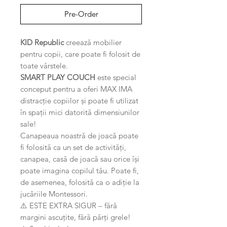
Pre-Order
KID Republic
creează mobilier
pentru copii, care poate fi folosit de
toate vârstele.
SMART PLAY COUCH
este special
conceput pentru a oferi MAX IMA
distracție copiilor și poate fi utilizat
în spații mici datorită dimensiunilor
sale!
Canapeaua noastră de joacă poate
fi folosită ca un set de activități,
canapea, casă de joacă sau orice își
poate imagina copilul tău. Poate fi,
de asemenea, folosită ca o adiție la
jucăriile Montessori.
⚠️ ESTE EXTRA SIGUR – fără
margini ascuțite, fără părți grele!