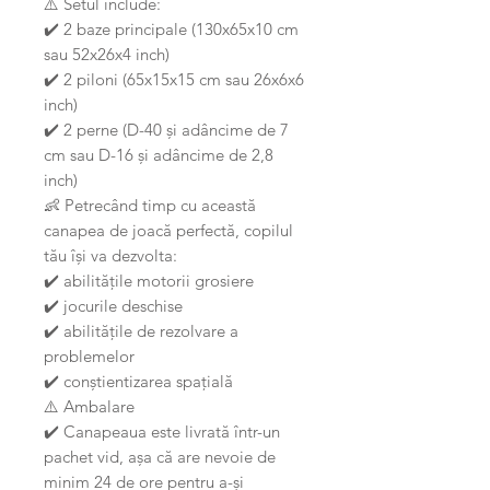
⚠️ Setul include:
✔️ 2 baze principale (130x65x10 cm
sau 52x26x4 inch)
✔️ 2 piloni (65x15x15 cm sau 26x6x6
inch)
✔️ 2 perne (D-40 și adâncime de 7
cm sau D-16 și adâncime de 2,8
inch)
👶 Petrecând timp cu această
canapea de joacă perfectă, copilul
tău își va dezvolta:
✔️ abilitățile motorii grosiere
✔️ jocurile deschise
✔️ abilitățile de rezolvare a
problemelor
✔️ conștientizarea spațială
⚠️ Ambalare
✔️ Canapeaua este livrată într-un
pachet vid, așa că are nevoie de
minim 24 de ore pentru a-și