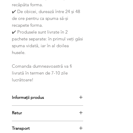
recăpăta forma.
✔️ De obicei, durează între 24 și 48
de ore pentru ca spuma să-și
recapete forma.
✔️ Produsele sunt livrate în 2
pachete separate: în primul veți găsi
spuma vidată, iar în al doilea
husele.
Comanda dumneavoastră va fi
livrată în termen de 7-10 zile
lucrătoare!
Informații produs
Retur
Produsele se pot returna în termen
Transport
de 14 de zile, dacă păstrați etichetele