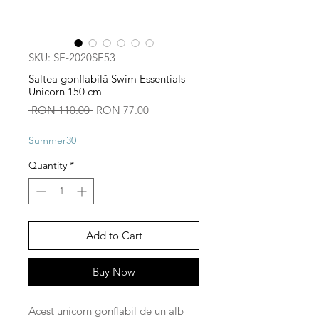
SKU: SE-2020SE53
Saltea gonflabilă Swim Essentials
Unicorn 150 cm
Regular
Sale
 RON 110.00 
RON 77.00
Price
Price
Summer30
Quantity
*
Add to Cart
Buy Now
Acest unicorn gonflabil de un alb