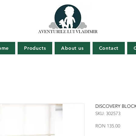
ome
Products
About us
Contact
DISCOVERY BLOC
SKU: 302573
Price
RON 135.00