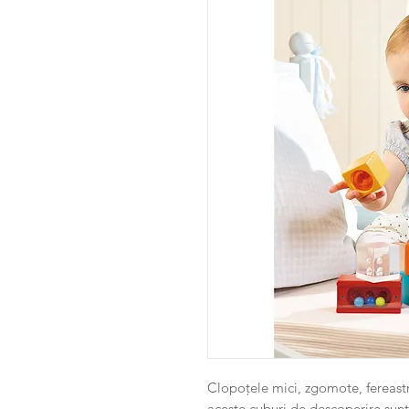
Clopoțele mici, zgomote, fereast
aceste cuburi de descoperire sunt 