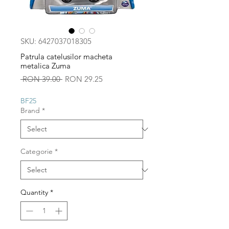
SKU: 6427037018305
Patrula catelusilor macheta
metalica Zuma
Regular
Sale
 RON 39.00 
RON 29.25
Price
Price
BF25
Brand
*
Categorie
*
Quantity
*