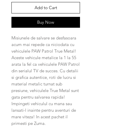
Add to Cart
Buy Now
Misiunele de salvare se desfasoara
acum mai repede ca niciodata cu
vehiculele PAW Patrol True Metal!
Aceste vehicule metalice la 1 la 55
arata la fel ca vehiculele PAW Patrol
din serialul TV de succes. Cu detalii
si grafica autentice, roti de lucru si
material metalic turnat sub
presiune, vehiculele True Metal sunt
gata pentru salvarea rapida!
Impingeti vehiculul cu mana sau
lansati-l inainte pentru aventuri de
mare viteza! In acest pachet il
primesti pe Zuma.