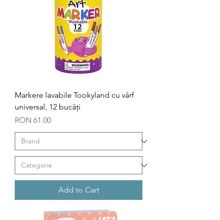
Markere lavabile Tookyland cu vârf
universal, 12 bucăți
Price
RON 61.00
Add to Cart