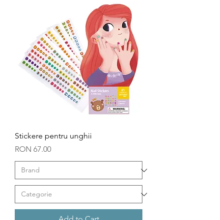
Stickere pentru unghii
Price
RON 67.00
Add to Cart