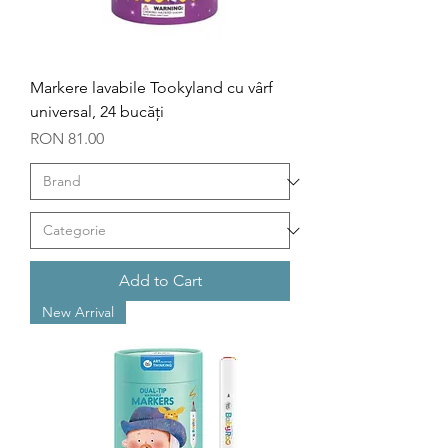
Markere lavabile Tookyland cu vârf
universal, 24 bucăți
Price
RON 81.00
Add to Cart
New Arrival