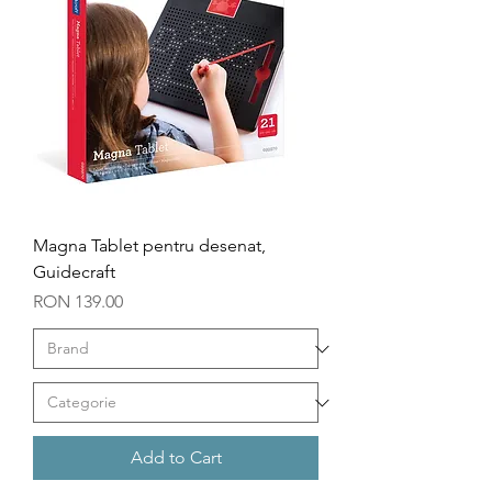
Magna Tablet pentru desenat,
Guidecraft
Price
RON 139.00
Add to Cart