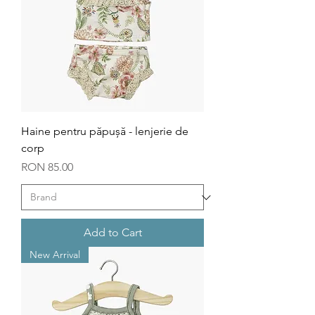
Haine pentru păpușă - lenjerie de
corp
Price
RON 85.00
Add to Cart
New Arrival