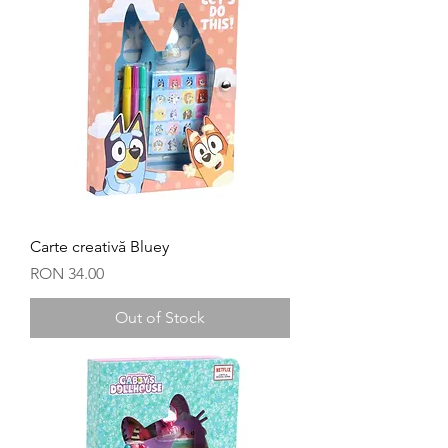
Carte creativă Bluey
Price
RON 34.00
Out of Stock