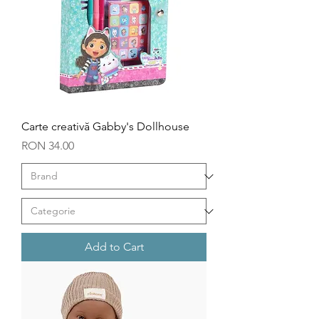
Carte creativă Gabby's Dollhouse
Price
RON 34.00
Add to Cart