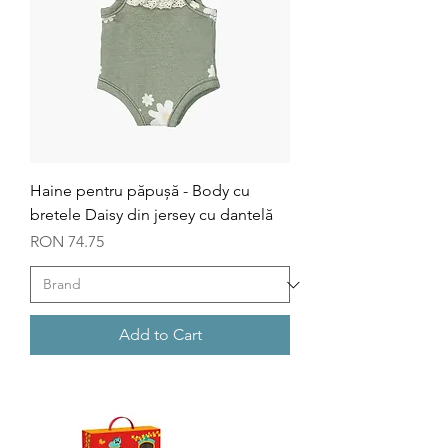
Haine pentru păpușă - Body cu
bretele Daisy din jersey cu dantelă
Price
RON 74.75
Add to Cart