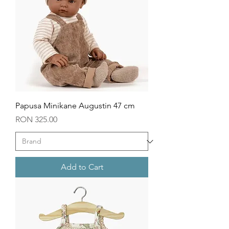
Papusa Minikane Augustin 47 cm
Price
RON 325.00
Add to Cart