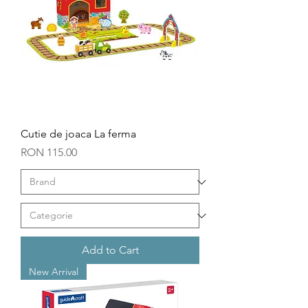
Cutie de joaca La ferma
Price
RON 115.00
Add to Cart
New Arrival