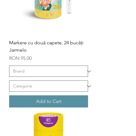
Markere cu două capete, 24 bucăți
Jarmelo
Price
RON 95.00
Add to Cart